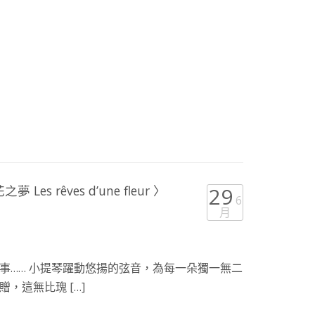
s rêves d’une fleur 〉
29
6
月
事…… 小提琴躍動悠揚的弦音，為每一朵獨一無二
，這無比瑰 […]