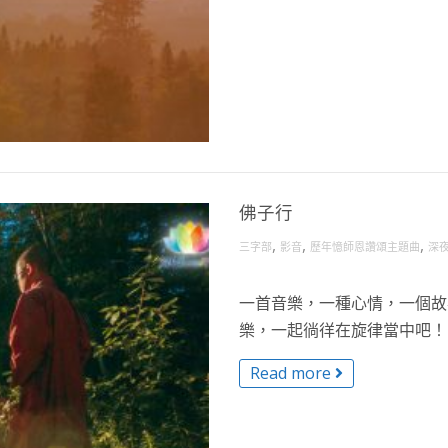
佛子行
,
,
,
三字部
影音
歷年憶師恩讚頌主題曲
深
一首音樂，一種心情，一個故事
樂，一起徜徉在旋律當中吧！ R 
Read more