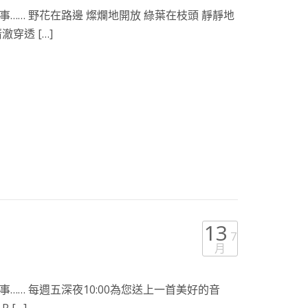
…… 野花在路邊 燦爛地開放 綠葉在枝頭 靜靜地
穿透 […]
13
7
月
…… 每週五深夜10:00為您送上一首美好的音