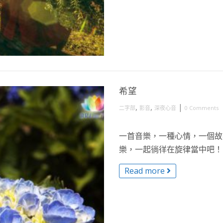
希望
,
,
|
二字部
影音
深夜心音
0 Comments
一首音樂，一種心情，一個故事
樂，一起徜徉在旋律當中吧！ R 
Read more