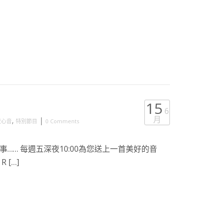
15
6
月
,
|
夜心音
特別節目
0 Comments
…… 每週五深夜10:00為您送上一首美好的音
[…]