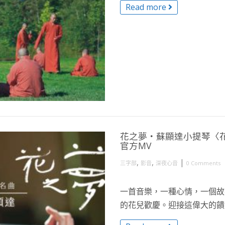
Read more
花之夢・蘇顯達小提琴〈花之夢 Le
官方MV
,
,
|
三字部
影音
深夜心音
0 Comments
一首音樂，一種心情，一個故
的花兒歡慶。迎接這偉大的饋贈