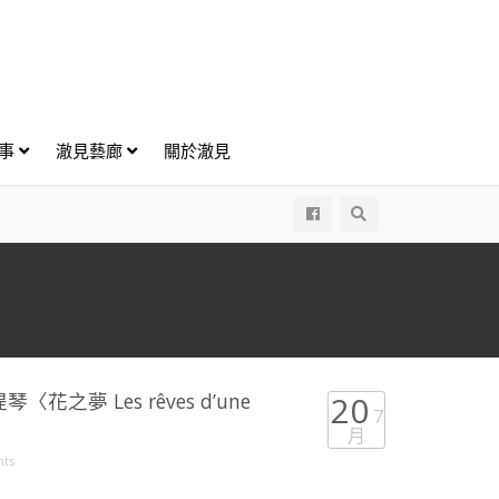
好事
澈見藝廊
關於澈見
All
之夢 Les rêves d’une
20
7
月
ts