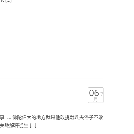
[…]
06
7
月
事…… 佛陀偉大的地方就是他敢挑戰凡夫俗子不敢
地解釋從生 […]