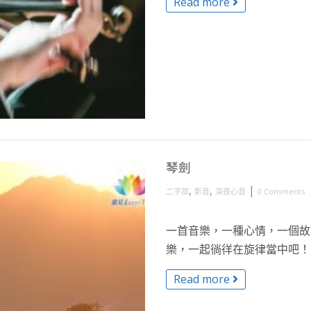
Read more
琴劍
,
,
|
二字部
影音
深夜心音
0 Comments
一首音樂，一種心情，一個故事
樂，一起徜徉在旋律當中吧！ R 
Read more