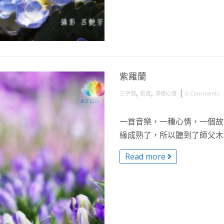
紫羅蘭
,
,
|
三字部
影音
深夜心音
0 Comments
一首音樂，一種心情，一個故
緣成熟了，所以聽到了師父木魚
Read more