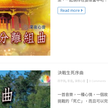
樂，一起徜徉在旋律當中吧！ R 
Read more
決戰生死序曲
,
,
|
四字部
影音
深夜心音
0 Comments
一首音樂，一種心情，一個故
挑戰的「死亡」，而且可以完美