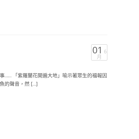
01
6
月
事…… 「紫羅蘭花開遍大地」喻示著眾生的福報因
的聲音，然 […]