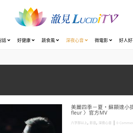
對話
好健康
蔬食風
深夜心音
微電影
好人
美麗四季－夏・蘇顯達小提琴〈花
fleur 〉官方MV
,
,
|
六字部以上
影音
深夜心音
0 Commen