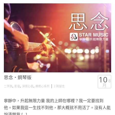
思念・鋼琴版
10
8
月
,
,
,
|
二字部
影音
深夜心音
療癒心系列
2 則留言
寧靜中，升起無限力量 我的上師在哪裡？我一定要找到
他。如果我這一生找不到他，那大概就不用活了。沒有人能
說清楚我 […]