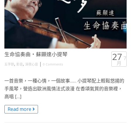
生命協奏曲・蘇顯達小提琴
27
7
月
,
,
|
五字部
影音
深夜心音
0 Comments
一首音樂，一種心情，一個故事…… 小提琴配上輕鬆悠揚的
手風琴，營造出歐洲風情法式浪漫 在香頌氣質的音樂裡，
高唱 […]
Read more