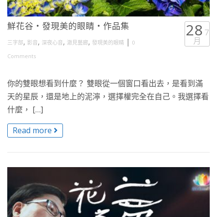
鮮花谷・發現美的眼睛・作品集
28
7
月
,
,
,
,
|
三字部
影音
深夜心音
澈見藝廊
發現美的眼睛
0
Comments
你的雙眼想看到什麼？ 雙眼從一個窗口看出去，是看到滿
天的星辰，還是地上的泥濘，選擇權完全在自己。我選擇看
什麼， […]
Read more