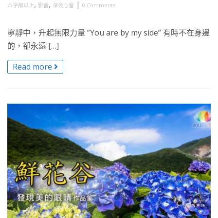
,
,
|
六字部以上
影音
深夜心音
0 Comments
寧靜中，升起無限力量 ”You are by my side” 有時不在身邊
的，卻永遠 […]
Read more