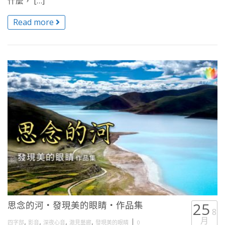
什麼， […]
Read more
思念的河・發現美的眼睛・作品集
25
8
月
,
,
,
,
|
四字部
影音
深夜心音
澈見藝廊
發現美的眼睛
0