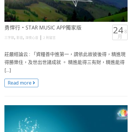
勇悍行・STAR MUSIC APP獨家版
24
8
月
,
,
|
三字部
影音
深夜心音
2 則留言
莊嚴經論云 : 「資糧善中進第一，謂依此故彼後得，精進現
得勝樂住，及世出世諸成就 。 精進能得三有財，精進能得
[…]
Read more