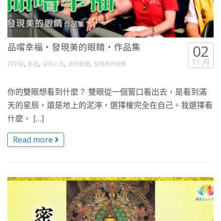
品嚐幸福・發現美的眼睛・作品集
02
11 月
,
,
,
,
四字部
影音
深夜心音
澈見藝廊
發現美的眼睛
你的雙眼想看到什麼？ 雙眼從一個窗口看出去，是看到滿
天的星辰，還是地上的泥濘，選擇權完全在自己。我選擇看
什麼， […]
Read more