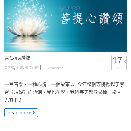
菩提心讚頌
17
8
月
,
,
|
五字部
影音
深夜心音
0 Comments
一首音樂，一種心情，一個故事…… 今年整個寺院掀起了學
習《現觀》的熱潮。我也在學，我們每天都像過節一樣。
尤其 […]
Read more