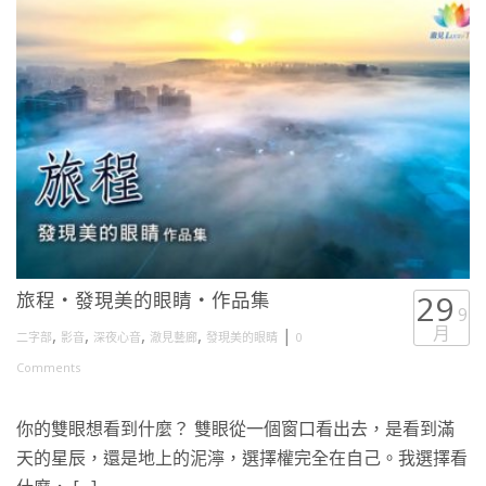
旅程・發現美的眼睛・作品集
29
9
月
,
,
,
,
|
二字部
影音
深夜心音
澈見藝廊
發現美的眼睛
0
Comments
你的雙眼想看到什麼？ 雙眼從一個窗口看出去，是看到滿
天的星辰，還是地上的泥濘，選擇權完全在自己。我選擇看