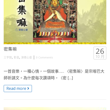
密集嘛
26
10 月
,
,
|
三字部
影音
深夜心音
0 Comments
一首音樂，一種心情，一個故事…… 〈密集嘛〉是宗喀巴大
師祈請文。為什麼每次讚頌時，〈密 […]
Read more