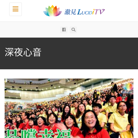
Toggle
navigation
All
深夜心音