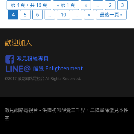
第 4 頁，共 16 頁
« 第 1 頁
«
...
2
3
4
5
6
...
10
...
»
最後一頁 »
歡迎加入
澈見粉絲專頁
醒覺 Enlightenment
©2017 澈見網路電視台 All Rights Reserved.
澈見網路電視台 - 洪鐘初叩醒覺三千界．二障盡除澈見本性
空