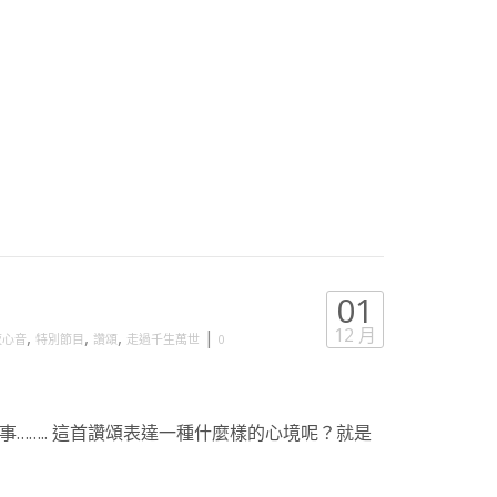
01
12 月
,
,
,
|
夜心音
特別節目
讚頌
走過千生萬世
0
…….. 這首讚頌表達一種什麼樣的心境呢？就是