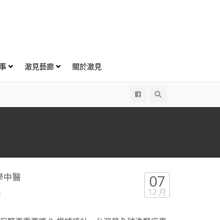
好事
澈見藝廊
關於澈見
All
學中醫
07
12 月
s