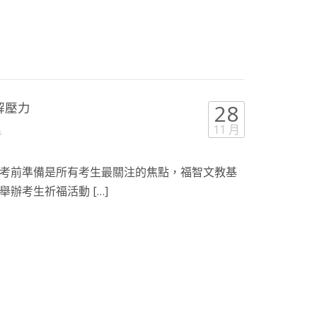
解壓力
28
11 月
s
考前準備是所有考生最關注的焦點，福智文教基
辦考生祈福活動 […]