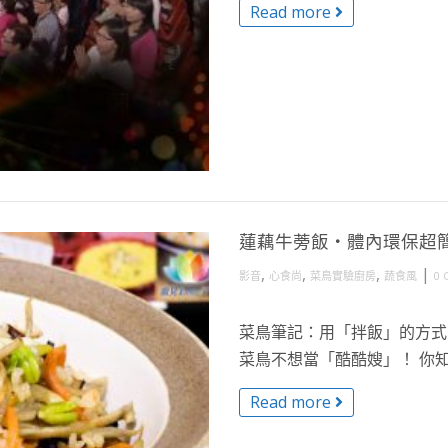
Read more
蓮藕牛蒡飯・體內環保超
,
,
,
|
影音
心食尚
菜鳥實驗廚房
蔬食風
0 
菜鳥筆記：用「拌飯」的方式
菜鳥不想當「酷酷嫂」！ 你知道
Read more