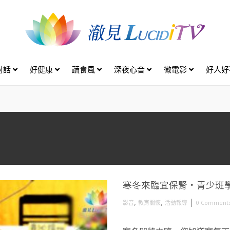
對話
好健康
蔬食風
深夜心音
微電影
好人
寒冬來臨宜保腎・青少班
,
,
|
影音
教育關懷
活動報導
0 Comment