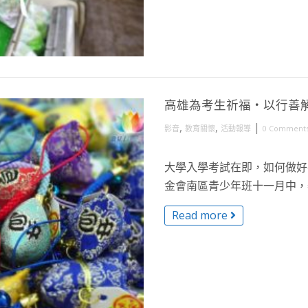
高雄為考生祈福・以行善
,
,
|
影音
教育關懷
活動報導
0 Comment
大學入學考試在即，如何做好
金會南區青少年班十一月中，舉
Read more