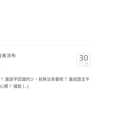
香喜流布
30
11 月
s
？ 誰說字認識的少，就無法背書呢？ 誰說語言不
？ 福智 […]