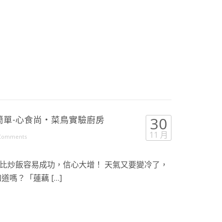
簡單-心食尚・菜鳥實驗廚房
30
11 月
Comments
比炒飯容易成功，信心大增！ 天氣又要變冷了，
嗎？「蓮藕 […]