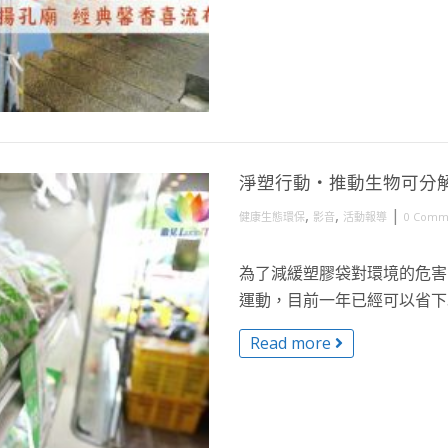
淨塑行動・推動生物可分
,
,
|
健康生態環保
影音
活動報導
0 Comm
為了減緩塑膠袋對環境的危害
運動，目前一年已經可以省下52
Read more