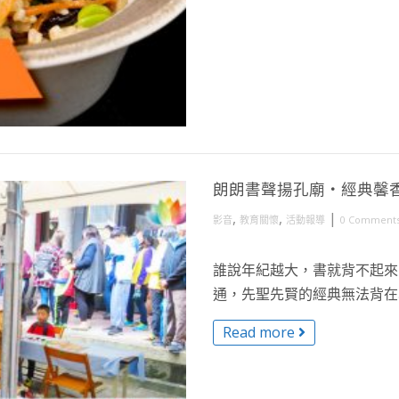
朗朗書聲揚孔廟・經典馨
,
,
|
影音
教育關懷
活動報導
0 Comment
誰說年紀越大，書就背不起來
通，先聖先賢的經典無法背在心裡
Read more