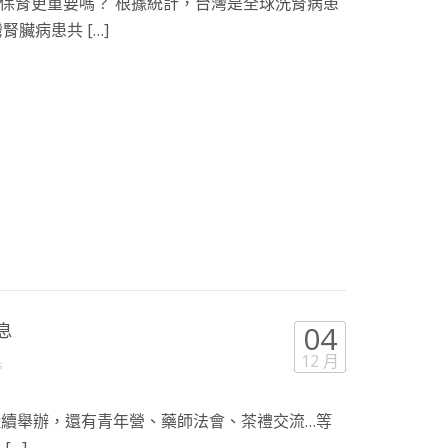
保腎更重要嗎？ 根據統計，台灣是全球洗腎病患
腎臟病患共 […]
息
04
12 月
s
陸續舉辦，還有青年營、藥師法會、茶禮交流…等