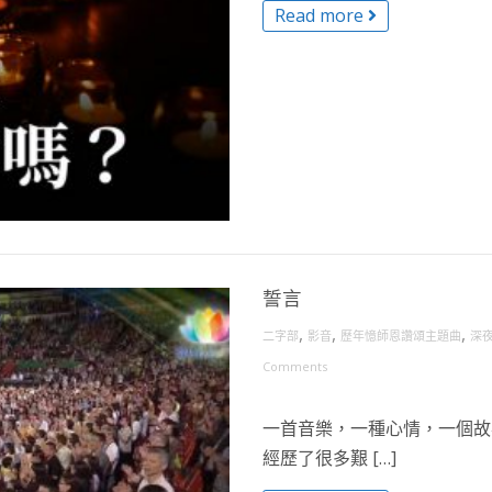
Read more
誓言
,
,
,
二字部
影音
歷年憶師恩讚頌主題曲
深
Comments
一首音樂，一種心情，一個故事
經歷了很多艱 […]