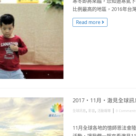
寒冬即將來臨，您知道寒氣下
比例最高的地區，2016年台灣
Read more
2017・11月・澈見全球訊
,
,
|
全球訊息
影音
活動報導
0 Comment
11月全球各地的憶師恩法會