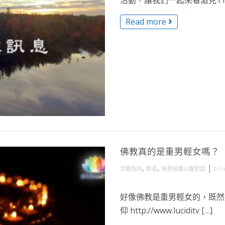
活動，讓我們一起來看澈見11 
Read more
佛教真的是重男輕女嗎？
,
,
|
宗教信仰
影音
與善知識心靈對話
0 C
好像佛教是重男輕女的，既然
仰 http://www.luciditv […]