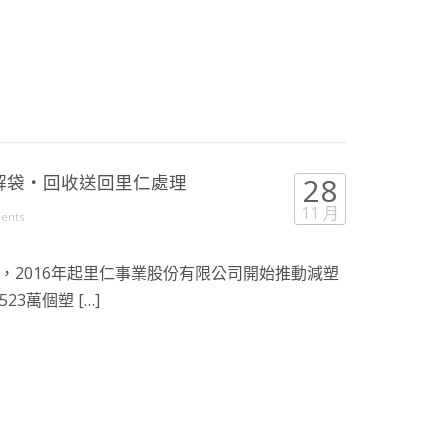
解袋・回收送回里仁處理
28
11 月
ents
，2016年起里仁事業股份有限公司開始推動減塑
3萬個塑 […]