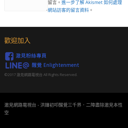
留言。
進一步了解 Akismet 如何處理
網站訪客的留言資料
。
歡迎加入
澈見粉絲專頁
醒覺 Enlightenment
©2017 澈見網路電視台 All Rights Reserved.
澈見網路電視台 - 洪鐘初叩醒覺三千界．二障盡除澈見本性
空