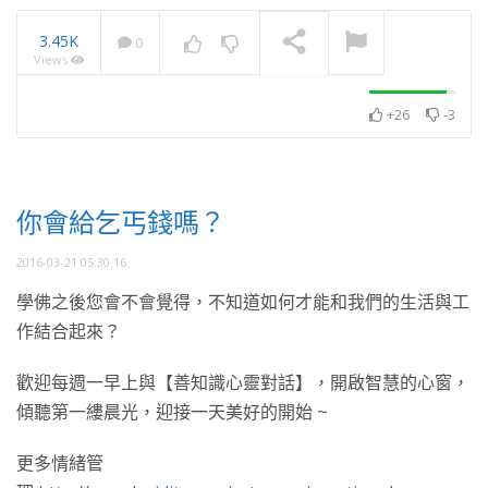
3.45K
0
Views
2025・11月・澈見全球訊
息
NOW PLAYING
+26
-3
你會給乞丐錢嗎？
2016-03-21 05:30:16
學佛之後您會不會覺得，不知道如何才能和我們的生活與工
作結合起來？
歡迎每週一早上與【善知識心靈對話】，開啟智慧的心窗，
傾聽第一縷晨光，迎接一天美好的開始 ~
更多情緒管