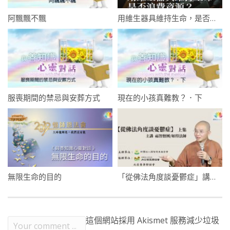
阿飄飄不飄
用維生器具維持生命，是否浪費資源？
服喪期間的禁忌與安葬方式
現在的小孩真難教？．下
無限生命的目的
「從佛法角度談憂鬱症」講座・上集 ・福智僧團・如得法師
這個網站採用 Akismet 服務減少垃圾