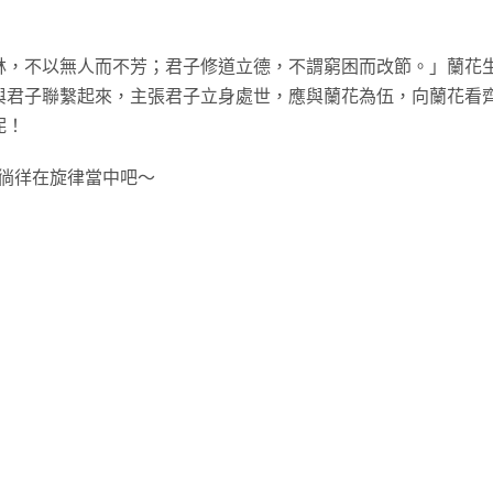
林，不以無人而不芳；君子修道立德，不謂窮困而改節。」蘭花
與君子聯繫起來，主張君子立身處世，應與蘭花為伍，向蘭花看
呢！
起徜徉在旋律當中吧～