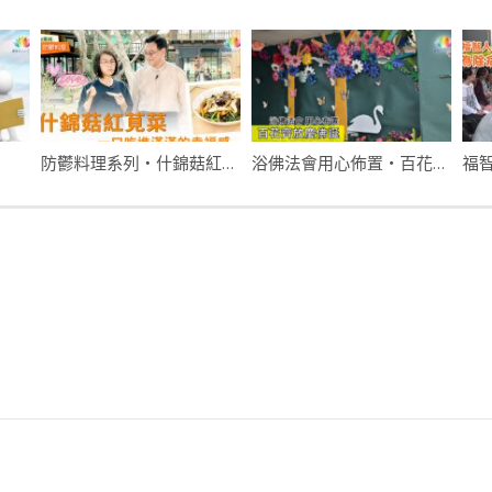
防鬱料理系列・什錦菇紅莧菜～一口吃進滿滿的幸福感
浴佛法會用心佈置・百花齊放慶佛誕
福