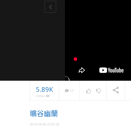
5.89K
17
Views
品嚐幸福
曠谷幽蘭
睛・作品
NOW PLAYING
2016-04-08 23:00:52