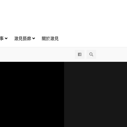
好事
澈見藝廊
關於澈見
All