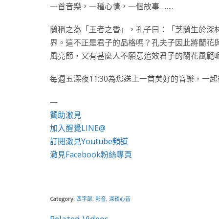
一首音樂，一種心情，一個故事……..
蘭稱之為「王者之香」，孔子曰：「芝蘭生於深
界。這不正是君子的品格嗎？孔夫子因此將蘭花
風亮節，又有甚麼人不願意追效君子的蘭花風範
每週五深夜11:30為您送上一首美好的音樂，一
—
贊助澈見
加入醒覺LINE@
訂閱澈見Youtube頻道
澈見Facebook粉絲專頁
Category:
四字部
,
影音
,
深夜心音