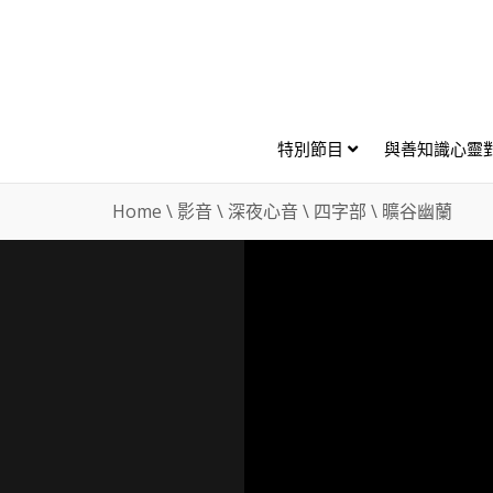
特別節目
與善知識心靈
Home
\
影音
\
深夜心音
\
四字部
\
曠谷幽蘭