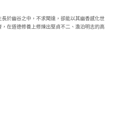
生長於幽谷之中，不求聞達，卻能以其幽香感化世
齊，在道德修養上修煉出堅貞不二、澹泊明志的高