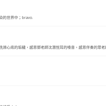
世界中；bravo.
洗滌心底的垢穢，感恩鄧老師沈潛悦耳的嗓音，感恩伴奏的眾老