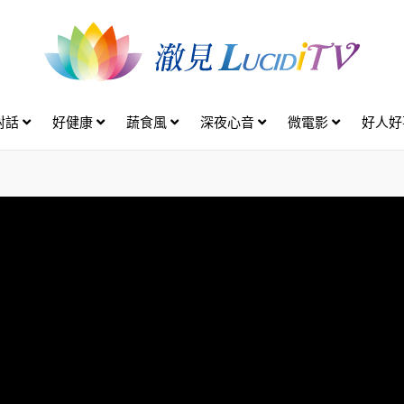
對話
好健康
蔬食風
深夜心音
微電影
好人