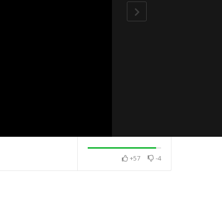
+57
-4
憶師恩法會－現
幸福時刻・發現
奇
清涼月光・音樂盒版
睛・作品集