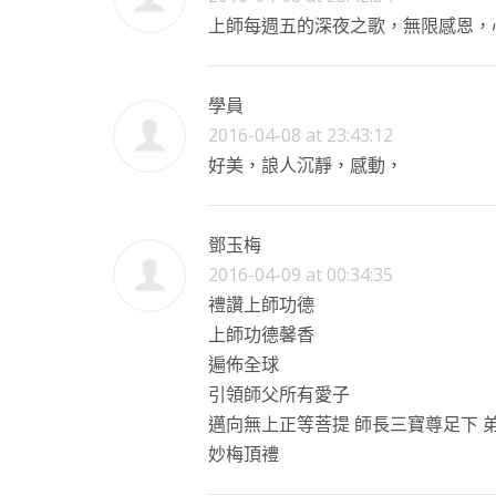
上師每週五的深夜之歌，無限感恩，
學員
2016-04-08 at 23:43:12
好美，誏人沉靜，感動，
鄧玉梅
2016-04-09 at 00:34:35
禮讚上師功德
上師功德馨香
遍佈全球
引領師父所有愛子
邁向無上正等菩提
師長三寶尊足下
妙梅頂禮