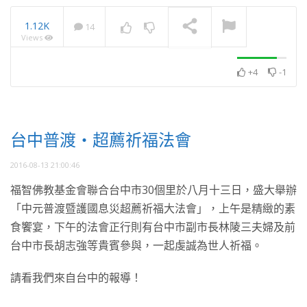
1.12K
14
Views
月光共學展 累積學習佛法
資糧 獻花藝 勤供養
NOW PLAYING
+4
-1
台中普渡・超薦祈福法會
2016-08-13 21:00:46
福智佛教基金會聯合台中市30個里於八月十三日，盛大舉辦
「中元普渡暨護國息災超薦祈福大法會」，上午是精緻的素
食饗宴，下午的法會正行則有台中市副市長林陵三夫婦及前
台中市長胡志強等貴賓參與，一起虔誠為世人祈福。
請看我們來自台中的報導！