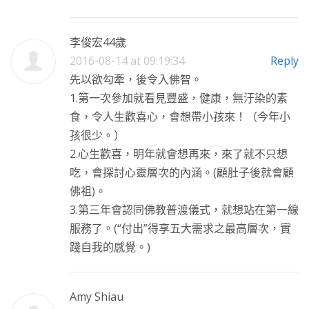
李俊宏44歲
2016-08-14 at 09:19:34
Reply
先以欲勾牽，後令入佛智。
1.第一次參加就看見豐盛，健康，無汙染的素
食，令人生歡喜心，會想帶小孩來！（今年小
孩很少。）
2.心生歡喜，明年就會想再來，來了就不只想
吃，會探討心靈層次的內涵。(顧肚子後就會顧
佛祖)。
3.第三年會認同佛教普渡儀式，就想站在第一線
服務了。(“付出”得享五大需求之最高層次，實
踐自我的感覺。)
Amy Shiau