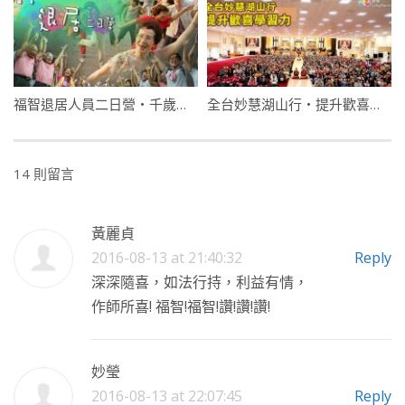
福智退居人員二日營・千歲風華・退而不休
全台妙慧湖山行・提升歡喜學習力
14 則留言
黃麗貞
2016-08-13 at 21:40:32
Reply
深深隨喜，如法行持，利益有情，
作師所喜! 福智!福智!讚!讚!讚!
妙瑩
2016-08-13 at 22:07:45
Reply