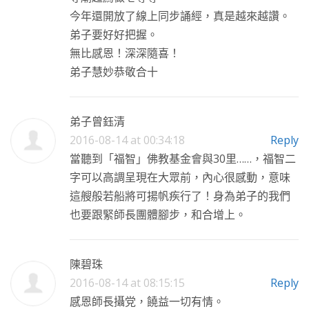
今年還開放了線上同步誦經，真是越來越讚。
弟子要好好把握。
無比感恩！深深隨喜！
弟子慧妙恭敬合十
弟子曾鈺清
2016-08-14 at 00:34:18
Reply
當聽到「福智」佛教基金會與30里……，福智二
字可以高調呈現在大眾前，內心很感動，意味
這艘般若船將可揚帆疾行了！身為弟子的我們
也要跟緊師長團體腳步，和合增上。
陳碧珠
2016-08-14 at 08:15:15
Reply
感恩師長攝党，饒益一切有情。