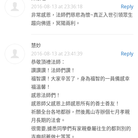
2016-08-13 at 23:36:18
Reply
非常感恩，法師們慈悲為懷~真正入世引領眾生
趨向佛道，冥陽兩利。
慧妙
2016-08-13 at 23:41:39
Reply
恭敬頂禮法師：
讚讚讚！法師們讚！
福智讚！大家辛苦了，身為福智的一員備感幸
福溫馨！
感恩法師們！
感恩師父感恩上師感恩所有的善士善友！
祈願全台各地都辦，然後鳳山寺辦個七月孝親
月長期的法會。
很需要,據悉同學們有家親眷屬往生的都到別的
寺廟超薦做七等等。