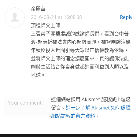
余麗華
2016-08-21 at 16:08:08
Reply
頂禮師父上師
三寶弟子麗華虔誠的感謝師長們，看到台中普
渡-超薦祈福法會内心超級高興，福智團體這幾
年積極投入世間引導大眾以正信佛教為依歸，
並將師父上師的理念擴展開來，真的讓佛法能
夠與生活結合從自身做起進而利益到人類以及
地球。
這個網站採用 Akismet 服務減少垃圾
留言。
進一步了解 Akismet 如何處理
網站訪客的留言資料
。