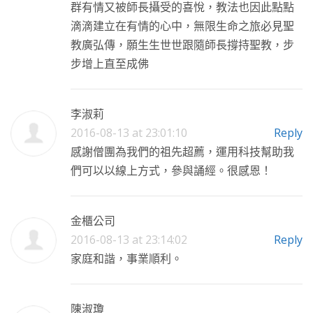
群有情又被師長攝受的喜悅，教法也因此點點
滴滴建立在有情的心中，無限生命之旅必見聖
教廣弘傳，願生生世世跟隨師長撐持聖教，步
步增上直至成佛
李淑莉
2016-08-13 at 23:01:10
Reply
感謝僧團為我們的祖先超薦，運用科技幫助我
們可以以線上方式，參與誦經。很感恩！
金櫃公司
2016-08-13 at 23:14:02
Reply
家庭和諧，事業順利。
陳淑瓊