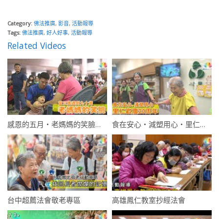
Category:
佛法推廣
,
影音
,
活動報導
Tags:
佛法推廣
,
好人好事
,
活動報導
Related Videos
感恩的五月・老媽媽的笑臉・當三歲遇到九十歲
食在安心・減塑用心・里仁歡慶20周年
台中超薦法會敬老專區
高雄鳳仁教室抄經法會