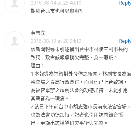
2016-08-14 at 23:40:10
Reply
期望台北市也可以舉辦?!
黃志立
2016-08-19 at 20:24:12
Reply
該新聞報導未引述播出台中市林陵三副市長的
致詞，致令該報導稍欠完整，為一瑕疵。
理由：
1.本報導為福智對外發佈之新聞，林副市長為蒞
臨會場之最高行政長官，而且他已上台致詞，
為福智舉辦之超薦法會的功德加持，未能引用
其聲音為一瑕疵。
2.該日下午前台中市胡志強市長前來法會會場，
也為法會功德加持，記者也引用訪問錄音播
出，更顯出該播導稍欠平衡與完整。