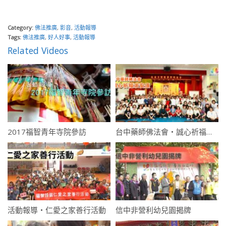
Category:
佛法推廣
,
影音
,
活動報導
Tags:
佛法推廣
,
好人好事
,
活動報導
Related Videos
2017福智青年寺院參訪
台中藥師佛法會・誠心祈福求安康
活動報導・仁愛之家善行活動
信中非營利幼兒園揭牌