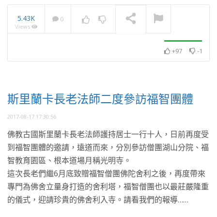
5.43K
0
Views
月光共學展 累積學習佛法
資糧 獻花藝 勤供養
NOW PLAYING
+97
-1
斯里蘭卡長老法師二度參訪福智團體
2017-08-17 17:30:56
佛教古國斯里蘭卡長老法師護持居士一行十人，日前再度受
到福智團體的邀請，遠道而來，分別參訪僧團湖山分院、福
智教育園區、根本道場月稱光明寺。
這次長老們繼6月底致贈福智僧團佛陀舍利之後，再度帶來
專門為佛舍立量身打造的舍利塔，福智僧團也以最莊嚴隆重
的儀式，迎請珍貴的佛舍利入寺。請看我們的報導……