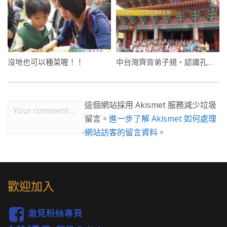
沒地也可以種菜喔！！
中台灣齊背弟子規・認識孔廟興儒學
這個網站採用 Akismet 服務減少垃圾
留言。
進一步了解 Akismet 如何處理
網站訪客的留言資料
。
歡迎加入
澈見粉絲專頁