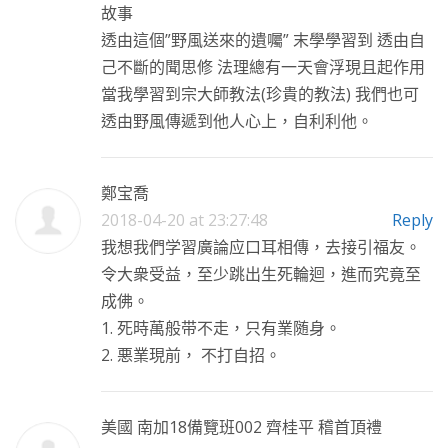
故事
透由這個”野風送來的遺囑” 末學學習到 透由自
己不斷的聞思修 法理總有一天會浮現且起作用
當我學習到宗大師教法(珍貴的教法) 我們也可
透由野風傳遞到他人心上，自利利他。
鄭宝喬
2018-04-20 at 23:27:48
Reply
我想我們学習廣論应口耳相傳，去接引福友。
令大衆受益，至少跳出生死輪迴，進而究竟至
成佛。
1. 死時萬般带不走，只有業随身。
2. 悪業現前， 不打自招。
美國 南加18備覽班002 齊桂平 稽首頂禮