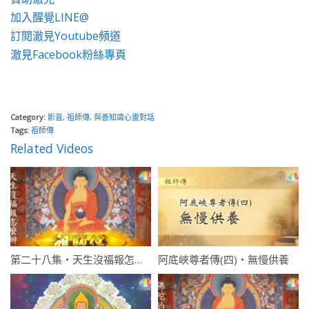
加入醒覺LINE@
訂閱澈見Youtube頻道
澈見Facebook粉絲專頁
Category:
影音
,
祖師傳
,
與善知識心靈對話
Tags:
祖師傳
Related Videos
第二十八集・天生沒福報怎麼辦(上)
阿底峽尊者傳(四)・無慢供養