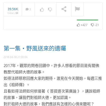
39.56K
3
Views
2025・11月・澈見全球訊
息
NOW PLAYING
+427
-21
第一集・野風送來的遺囑
2018-04-18 21:00:06
2017年，觀眾的問卷回饋中，許多人想看的節目是有關佛
教歷代祖師大德的故事。
如得法師慈悲回應大家的期待，澈見在今天開始，每週三推
出《祖師傳》。
且看如得法師如何依循著《 菩提道次第廣論 》，講說祖師
的故事，讓我們對祖師大德，更加認識。
對於祖師大德的故事，我們應該有怎樣的心情來聽呢？