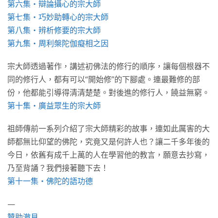
第六集・辯論攝心的宗大師
第七集・巧妙助轉心的宗大師
第八集・辨析修要的宗大師
第九集・周利槃陀伽癡相之因
宗大師透過著作，講述初佛法的修行的順序，讓每個根器不
同的修行人，都有可以“開始修”的下腳處。連最難修的部
份，他都能引導得清清楚楚。對後進的修行人，饒益無窮。
第十集・廣益眾生的宗大師
祖師傳前一系列介紹了宗大師精彩的故事，連如此厲害的大
師都無比仰望的佛陀，究竟又是何許人也？讓二千多年後的
今日，依舊有成千上萬的人在學習他的教言，願意去抄寫，
乃至背誦？我們接著聽下去！
第十一集・佛陀的語功德
—
贊助澈見