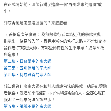
在正式開始前，法師就講了這麼一個“野風送來的遺囑”故
事。
到底野風是怎麼送遺囑的？來聽聽看…
〈 菩提道次第廣論 〉為無數修行者奉為近代的學佛寶典，
指示出一條易於入門、且尋序漸進的修行之路。不禁好奇本
論作者-宗喀巴大師，有哪些傳奇性的生平事蹟？聽法師為
您道來！
第二集・日背萬字的宗大師
第三集・五明俱足的宗大師
第四集・持戒賢善的宗大師
想知道為什麼宗大師在和別人講說佛法的時候，總是能讓聽
者歡喜，就連前來“踢館”、向他挑戰辯論的人，全都心服口
服呢？一起來聽法師說故事！
第五集・講說不厭的宗大師