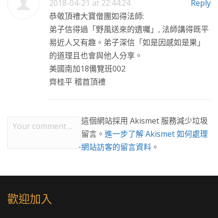
2018-04-21 at 22:44:24
Reply
恭敬頂禮大寶僧團如得法師:
弟子信得過「野風送來的遺囑」, 法師講得既平
易近人又有趣。弟子深信「如是因感如是果」
的道理且也會與他人分享。
美國南加18備覽班002
齊桂平 稽首頂禮
這個網站採用 Akismet 服務減少垃圾
留言。
進一步了解 Akismet 如何處理
網站訪客的留言資料
。
歡迎加入