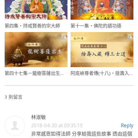
第四集・持戒賢善的宗大師
第十一集・佛陀的語功德
第四十七集－龍樹菩薩出生・直觀深意
阿底峽尊者傳(十八)・捨壽入藏・釋三士道
3 則留言
林淑敏
2018-04-20 at 09:35:19
Reply
非常感恩如得法師 分享給我這些故事 透由這個