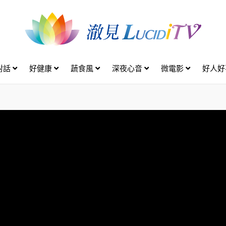
對話
好健康
蔬食風
深夜心音
微電影
好人