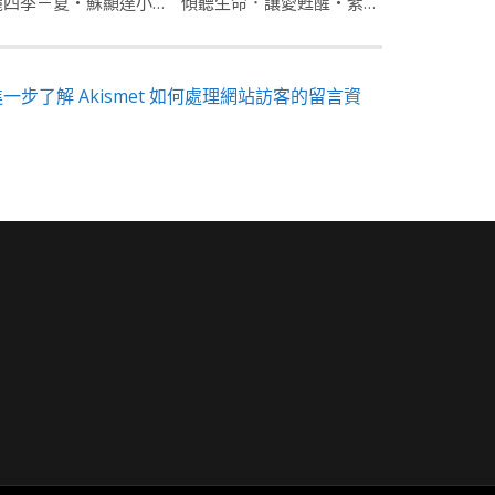
美麗四季－夏・蘇顯達小提琴〈花之夢 Les rêves d’une fleur 〉官方MV
傾聽生命．讓愛甦醒・紫羅蘭鋼琴版
進一步了解 Akismet 如何處理網站訪客的留言資