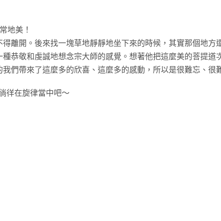
非常地美！
不得離開。後來找一塊草地靜靜地坐下來的時候，其實那個地方
一種恭敬和虔誠地想念宗大師的感覺。想著他把這麼美的菩提道
的我們帶來了這麼多的欣喜、這麼多的感動，所以是很難忘、很
起徜徉在旋律當中吧～