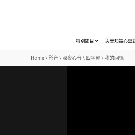
特別節目
與善知識心靈
Home
\
影音
\
深夜心音
\
四字部
\
我的回憶