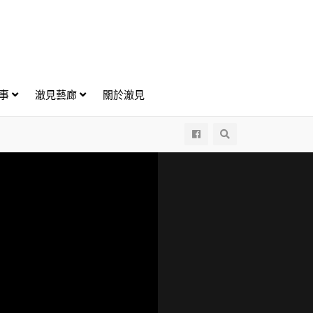
好事
澈見藝廊
關於澈見
All