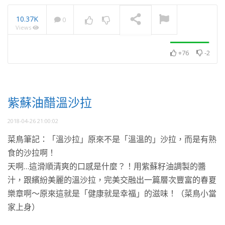
10.37K
0
Views
2025・11月・澈見全球訊
息
NOW PLAYING
+76
-2
紫蘇油醋溫沙拉
2018-04-26 21:00:02
菜鳥筆記：「溫沙拉」原來不是「溫溫的」沙拉，而是有熟
食的沙拉啊！
天啊…這滑順清爽的口感是什麼？！用紫蘇籽油調製的醬
汁，跟繽紛美麗的溫沙拉，完美交融出一篇層次豐富的春夏
樂章啊～原來這就是「健康就是幸福」的滋味！（菜鳥小當
家上身）