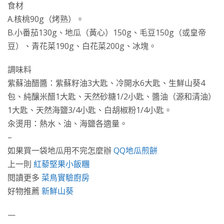
食材
A.核桃90g（烤熟）。
B.小番茄130g、地瓜（黃心）150g、毛豆150g（或皇帝
豆）、青花菜190g、白花菜200g、冰塊。
調味料
紫蘇油醋醬：紫蘇籽油3大匙、冷開水6大匙、生鮮山葵4
包、純釀米醋1大匙、天然砂糖1/2小匙、醬油（源和清油）
1大匙、天然海鹽3/4小匙、白胡椒粉1/4小匙。
汆燙用：熱水、油、海鹽各適量。
–
如果買一袋地瓜用不完怎麼辦
QQ地瓜煎餅
上一則
紅藜堅果小飯糰
閱讀更多
菜鳥實驗廚房
好物推薦
新鮮山葵
—