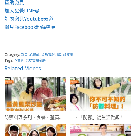
贊助澈見
加入醒覺LINE@
訂閱澈見Youtube頻道
澈見Facebook粉絲專頁
Category:
影音
,
心食尚
,
菜鳥實驗廚房
,
蔬食風
Tags:
心食尚
,
菜鳥實驗廚房
Related Videos
防鬱料理系列・套餐・薑黃鳳梨炒飯+紫蘇油拌小松菜
二・「防鬱」從生活做起！