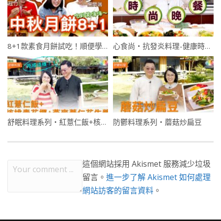
8+1款素食月餅試吃！順便學會輕鬆看懂“成分標示”，好實用～菜鳥開箱-心食尚
心食尚・抗發炎料理-健康時尚晚餐-人體必需的六大營養素
舒眠料理系列・紅薏仁飯+核桃青花椰+燕麥薏仁花生漿
防鬱料理系列・蘑菇炒扁豆
這個網站採用 Akismet 服務減少垃圾
留言。
進一步了解 Akismet 如何處理
網站訪客的留言資料
。