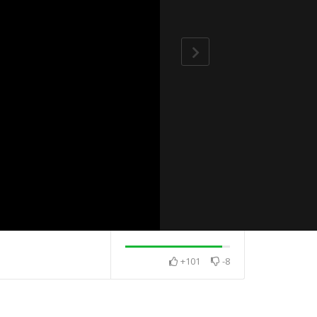
+101
-8
想結婚生子
孩子負面情緒大該如何幫
助他？
為什麼孩子總是