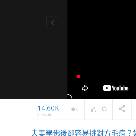
14.60K
0
Views
好好奉養
夫妻學佛後卻容易挑對方毛病？
是讓他繼
NOW PLAYING