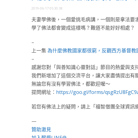
2019-06-17 05:30:38
夫妻學佛後，一個愛挑毛病講，一個則是拿法要
學了佛法都會變成這樣嗎？難道不能好好相處？
–
上一集
為什麼佛教國家都很窮，反觀西方基督教
–
感謝您對「與善知識心靈對話」節目的熱愛與支
我們新增加了這個交流平台，讓大家盡情提出有
無論您有沒有學習佛法，都歡迎喔～
提問網址：
https://goo.gl/forms/qsgRzU8FgC9
若您有佛法上的疑問，請上「福智僧團全球資訊
—
贊助澈見
加入醒覺LINE@