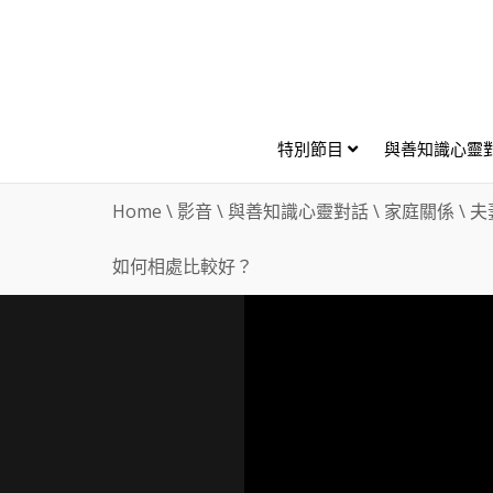
特別節目
與善知識心靈
Home
\
影音
\
與善知識心靈對話
\
家庭關係
\
夫
如何相處比較好？