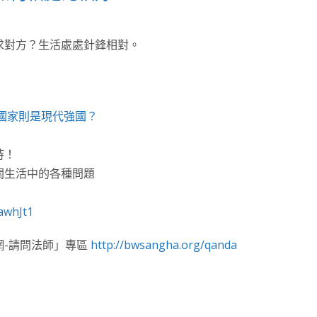
求對方？生活處處針鋒相對。
國家則是現代強國？
持！
關生活中的各種問題
awhJt1
網-請問法師」專區
http://bwsangha.org/qanda