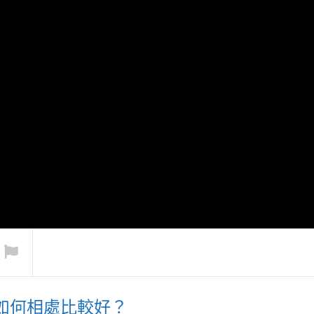
母親情緒低落，常抱怨命
失智症的長輩，
苦老來無伴，怎麼幫助
現代年輕人不
如何相處比較好？
續受折磨嗎？
她？
該如何看待？