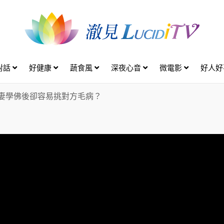
對話
好健康
蔬食風
深夜心音
微電影
好人
妻學佛後卻容易挑對方毛病？