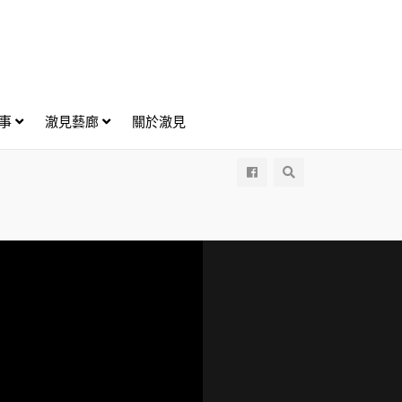
好事
澈見藝廊
關於澈見
All