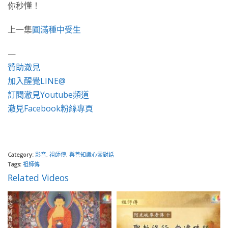
你秒懂！
上一集
圓滿種中受生
—
贊助澈見
加入醒覺LINE@
訂閱澈見Youtube頻道
澈見Facebook粉絲專頁
Category:
影音
,
祖師傳
,
與善知識心靈對話
Tags:
祖師傳
Related Videos