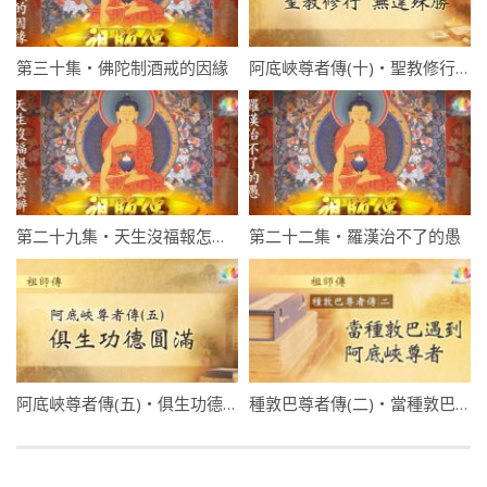
第三十集・佛陀制酒戒的因緣
阿底峽尊者傳(十)・聖教修行無違殊勝
第二十九集・天生沒福報怎麼辦(下)
第二十二集・羅漢治不了的愚
阿底峽尊者傳(五)・俱生功德圓滿
種敦巴尊者傳(二)・當種敦巴遇到阿底峽尊者