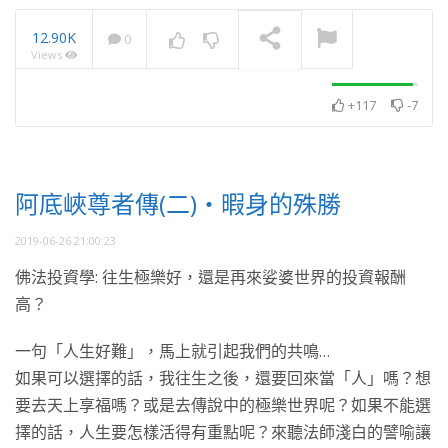
12.90K
0
Views
2025・11月・澈見全球訊
息
NOW PLAYING
+117
-7
阿底峽尊者傳(二)・暇身的殊勝
2019-06-26 21:00:23
佛法投資學: 往生極樂好，還是再來娑婆世界的投資報酬
高？
一句「人生好難」，馬上就引起我們的共鳴…
如果可以選擇的話，我往生之後，還要回來當「人」嗎？想
要去天上享福嗎？或是去傳說中的極樂世界呢？如果不能選
擇的話，人生要怎樣活得有重點呢？來聽法師淺白的譬喻讓