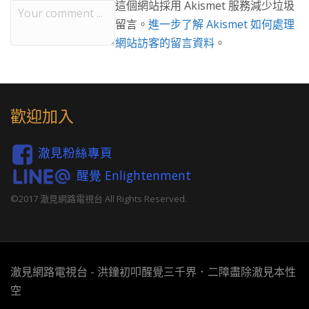
這個網站採用 Akismet 服務減少垃圾
留言。
進一步了解 Akismet 如何處理
網站訪客的留言資料
。
歡迎加入
澈見粉絲專頁
醒覺 Enlightenment
©2017 澈見網路電視台 All Rights Reserved.
澈見網路電視台 - 洪鐘初叩醒覺三千界．二障盡除澈見本性
空