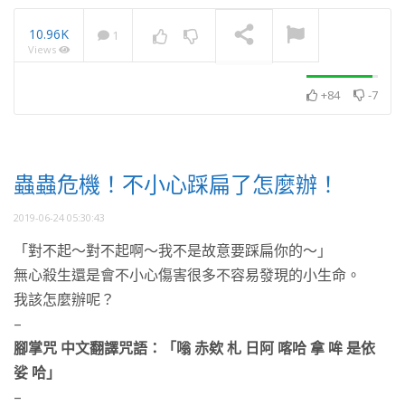
10.96K
1
Views
學佛多年越洞悉人性，怎
麼越沒有朋友？
NOW PLAYING
+84
-7
蟲蟲危機！不小心踩扁了怎麼辦！
2019-06-24 05:30:43
「對不起～對不起啊～我不是故意要踩扁你的～」
無心殺生還是會不小心傷害很多不容易發現的小生命。
我該怎麼辦呢？
–
腳掌咒 中文翻譯咒語：「嗡 赤欸 札 日阿 喀哈 拿 哞 是依
娑 哈」
–