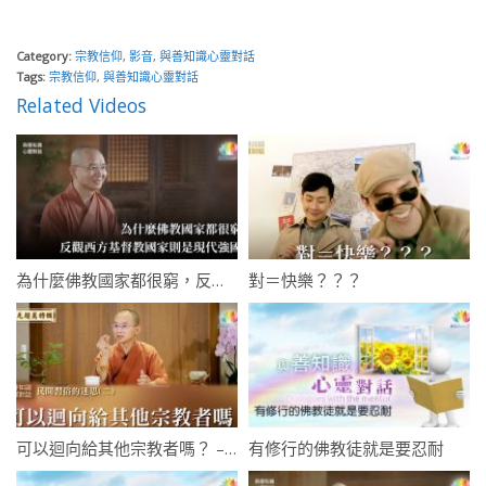
Category:
宗教信仰
,
影音
,
與善知識心靈對話
Tags:
宗教信仰
,
與善知識心靈對話
Related Videos
為什麼佛教國家都很窮，反觀西方基督教國家則是現代強國？
對＝快樂？？？
可以迴向給其他宗教者嗎？ – 民間習俗的迷思(二)
有修行的佛教徒就是要忍耐