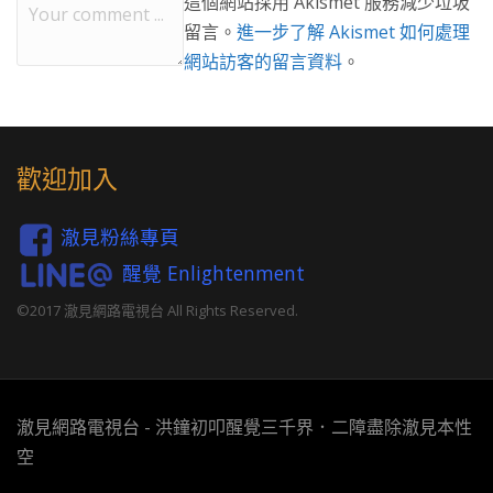
這個網站採用 Akismet 服務減少垃圾
留言。
進一步了解 Akismet 如何處理
網站訪客的留言資料
。
歡迎加入
澈見粉絲專頁
醒覺 Enlightenment
©2017 澈見網路電視台 All Rights Reserved.
澈見網路電視台 - 洪鐘初叩醒覺三千界．二障盡除澈見本性
空