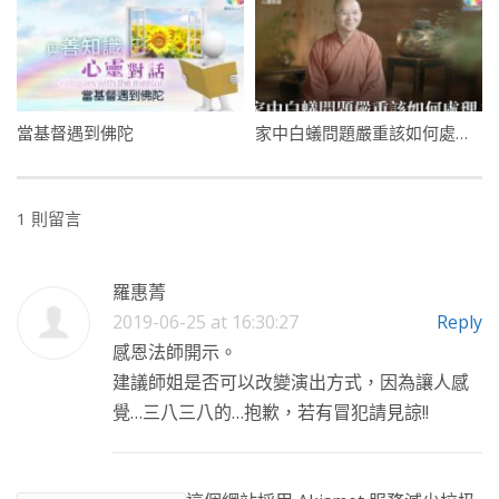
當基督遇到佛陀
家中白蟻問題嚴重該如何處理？
1 則留言
羅惠菁
2019-06-25 at 16:30:27
Reply
感恩法師開示。
建議師姐是否可以改變演出方式，因為讓人感
覺…三八三八的…抱歉，若有冒犯請見諒!!