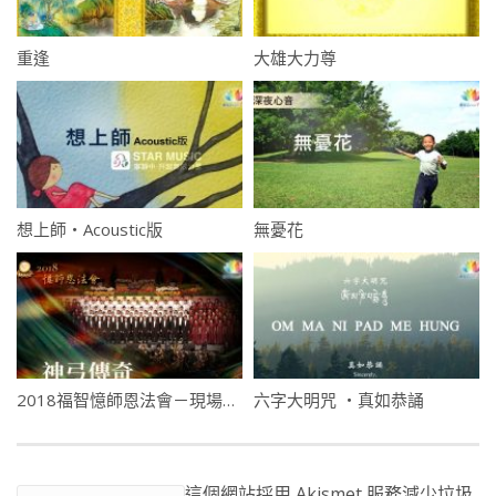
重逢
大雄大力尊
想上師・Acoustic版
無憂花
2018福智憶師恩法會－現場版・神弓傳奇
六字大明咒 ・真如恭誦
這個網站採用 Akismet 服務減少垃圾