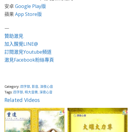
安卓
Google Play版
蘋果
App Store版
—
贊助澈見
加入醒覺LINE@
訂閱澈見Youtube頻道
澈見Facebook粉絲專頁
Category:
四字部
,
影音
,
深夜心音
Tags:
四字部
,
時大音樂
,
深夜心音
Related Videos