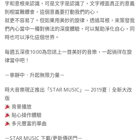
字和意根來認識，可是文字是認識了，文字裡面真正的意義
則相當難體會，這個意義要打動我們的心，
就更不容易了。但如果用美妙的旋律，透過耳根，來策發我
們內心當中一種對佛法的深度體驗，可以幫助淨化自心，同
時也可以淨化這個世界。
每週五深夜10:00為您送上一首美好的音樂，一起徜徉在旋
律當中吧！
－寧靜中．升起無限力量－
時大音樂現正推出「STAR MUSIC」— 2019夏｜全新大改
版
背景播放
貼心操作體驗
多元豐富的單曲
－STAR MUSIC 下載/更新傳送門－