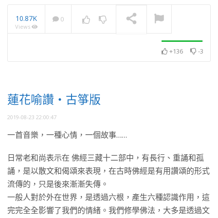
10.87K
0
Views
2019憶師恩法會讚頌・正
念威武
NOW PLAYING
+136
-3
蓮花喻讚・古箏版
2019-08-23 22:00:47
一首音樂，一種心情，一個故事……
日常老和尚表示在 佛經三藏十二部中，有長行、重誦和孤
誦，是以散文和偈頌來表現，在古時佛經是有用讚頌的形式
流傳的，只是後來漸漸失傳。
一般人對於外在世界，是透過六根，產生六種認識作用，這
完完全全影響了我們的情緒。我們修學佛法，大多是透過文