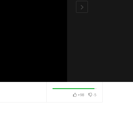
+98
-5
・久齡憶師
資糧・ 胡饒湯&江阿足・
「憶」猶未盡・ 
久齡憶師恩
當17歲遇到87歲