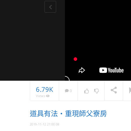
6.79K
0
Views
精進似水
道具有法・重現師父寮房
蓮・久齡
NOW PLAYING
2019-11-12 21:00:08