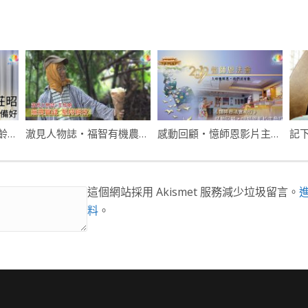
不老準備好・莊昭・久齡憶師恩
澈見人物誌・福智有機農・王旭朗
感動回顧・憶師恩影片主角採訪・蔡阿嬤
這個網站採用 Akismet 服務減少垃圾留言。
料
。