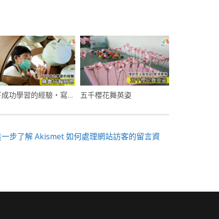
記下成功學習的經驗・寫善行報師恩
五千櫻花舞英姿
進一步了解 Akismet 如何處理網站訪客的留言資