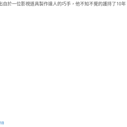
，出自於一位影視道具製作達人的巧手，他不知不覺的護持了10
節目