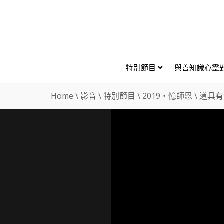
特別節目
與善知識心靈
Home
\
影音
\
特別節目
\
2019・憶師恩
\
道具有