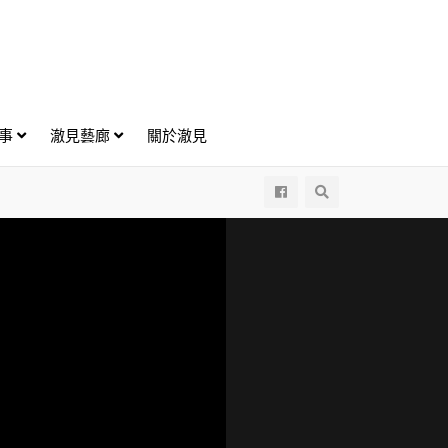
好事
澈見藝廊
關於澈見
All