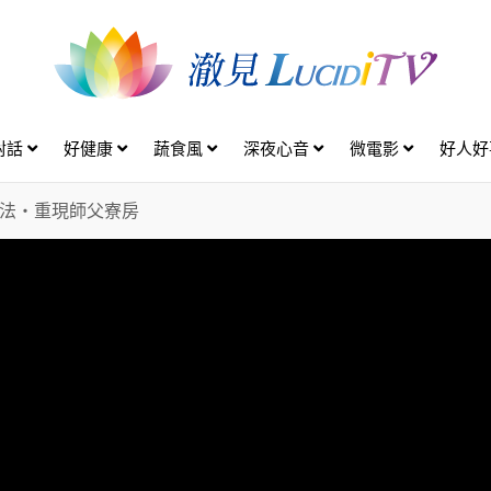
對話
好健康
蔬食風
深夜心音
微電影
好人
法・重現師父寮房