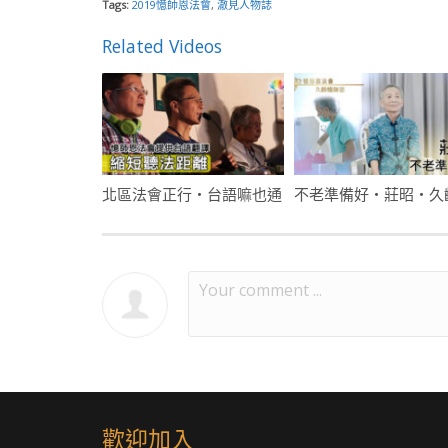
Tags:
2019憶師恩法會
,
澈見人物誌
Related Videos
北區法會正行・台語嘛也通
歡迎加入