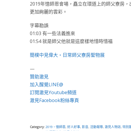
2019年憶師恩會場，矗立在環道上的師父寮房
更加絢麗的雲彩。
字幕勘誤
01:03 有一些法義進來
01:54 就是師父他就是這麼樣地惜時惜福
簡樸中見偉大・日常師父寮房聖物展
—
贊助澈見
加入醒覺LINE@
訂閱澈見Youtube頻道
澈見Facebook粉絲專頁
Category:
2019・憶師恩
,
好人好事
,
影音
,
活動報導
,
澈見人物誌
,
特別