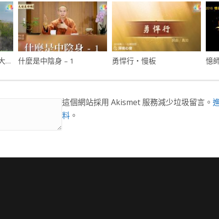
搶救國土七股潟湖流失大作戰・台江國家公園聯手慈心種樹護沙洲
什麼是中陰身 – 1
勇悍行・慢板
憶
這個網站採用 Akismet 服務減少垃圾留言。
料
。