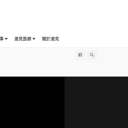
好事
澈見藝廊
關於澈見
All