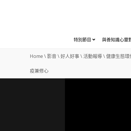
特別節目
與善知識心靈
Home
\
影音
\
好人好事
\
活動報導
\
健康生態環
疫兼修心