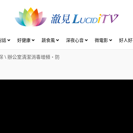
對話
好健康
蔬食風
深夜心音
微電影
好人
保
\
辦公室清潔消毒增頻・防