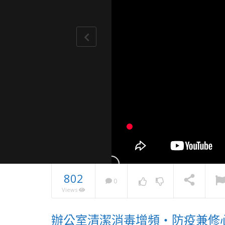
802
0
Views
2023南
辦公室清潔消毒增頻・防疫兼修
學 有機茶 
NOW PLAYING