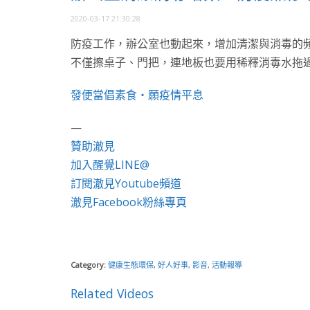
2020-03-17 21:30:28
防疫工作，辦公室也動起來，增加清潔與消毒的
不僅擦桌子、門把，連地板也要用稀釋消毒水拖
發便當倡素食・願疫情平息
—
贊助澈見
加入醒覺LINE@
訂閱澈見Youtube頻道
澈見Facebook粉絲專頁
Category:
健康生態環保
,
好人好事
,
影音
,
活動報導
Related Videos