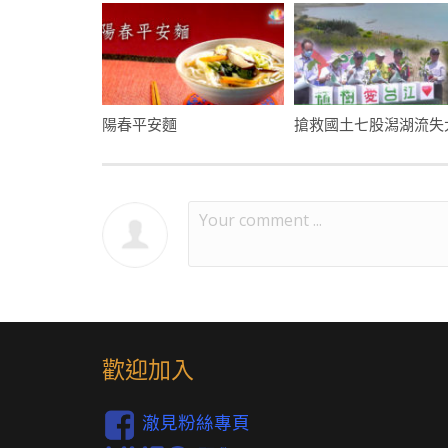
陽春平安麵
歡迎加入
澈見粉絲專頁