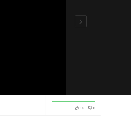
+6
0
保種 傳承原
善用iNaturalist平台與應用
大自然嘉年華 幼
程式 人人都是生態觀察家
生同樂 遠離3C