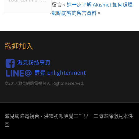
留言。
進一步了解 Akismet 如何處理
網站訪客的留言資料
。
歡迎加入
澈見粉絲專頁
醒覺 Enlightenment
©2017 澈見網路電視台 All Rights Reserved.
澈見網路電視台 - 洪鐘初叩醒覺三千界．二障盡除澈見本性
空