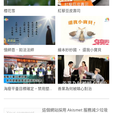
櫻花雪
紅藜豆皮壽司
憶師恩．如法法師
繪本妙妙國 ‧ 還我小寶貝
海廢平臺目標確定，禁用塑膠吸管拯救海洋生命
善業為何被瞋心對治
這個網站採用 Akismet 服務減少垃圾