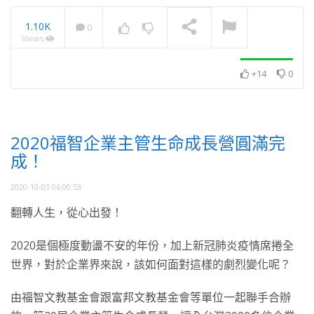
1.10K
0
Views
2025・11月・澈見全球訊
息
NOW PLAYING
+14
0
2020福智企業主管生命成長營圓滿完
成！
2020-10-03 06:00:53
翻轉人生，從心出發！
2020是個極度動盪不安的年份，加上新冠肺炎疫情席捲全
世界，對於企業界來說，該如何面對這樣的劇烈變化呢？
由福智文教基金會跟富邦文教基金會等單位一起聯手合辦