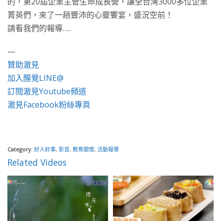
的，第20屆企業主管生命成長營，讓全台灣3000多位企業
菁英們，來了一趟豐沛的心靈饗宴，盛況空前！
請看我們的報導…..
—
贊助澈見
加入醒覺LINE@
訂閱澈見Youtube頻道
澈見Facebook粉絲專頁
Category:
好人好事
,
影音
,
教育關懷
,
活動報導
Related Videos