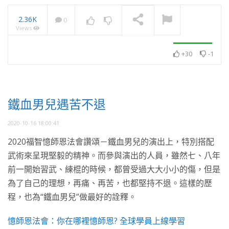
2.36K
0
Views
月光共學展 累積學習佛法
資糧 獻花藝 勤供養
NOW PLAYING
+30
-1
鐵血男兒遇苦不退
2020-10-16 18:00:41
2020福智憶師恩法會讚頌－鐵血男兒的演出上，特別搭配
武術來呈現堅毅的精神。而參與演出的人員，雖然七、八年
前一開始習武、練棍的時候，都曾受過大大小小的傷，但是
為了自己的理想，再痛、再苦，也都堅持不退。這樣的歷
程，也為“鐵血男兒”做最好的詮釋。
憶師恩法會：你在哪裡憶師恩? 全球學員上線學習