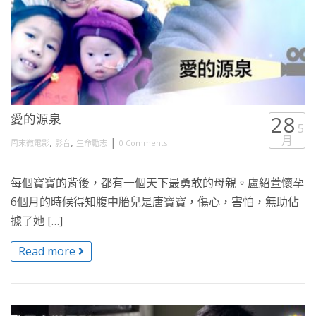
愛的源泉
28
5
月
,
,
|
周末微電影
影音
生命勵志
0 Comments
每個寶寶的背後，都有一個天下最勇敢的母親。盧紹萱懷孕
6個月的時候得知腹中胎兒是唐寶寶，傷心，害怕，無助佔
據了她 […]
Read more