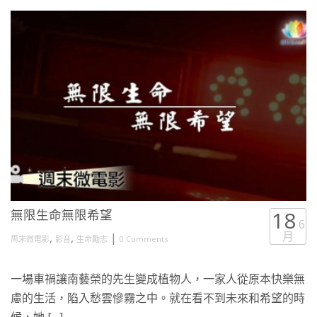
無限生命無限希望
18
6
月
,
,
|
周末微電影
影音
生命勵志
0 Comments
一場車禍讓南藝榮的先生變成植物人，一家人從原本快樂無
慮的生活，陷入愁雲慘霧之中。就在看不到未來和希望的時