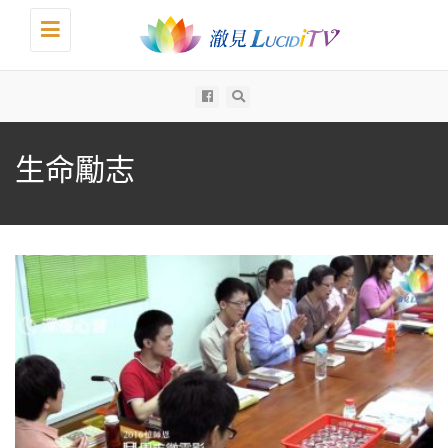
Toggle
navigation
All
生命勵志