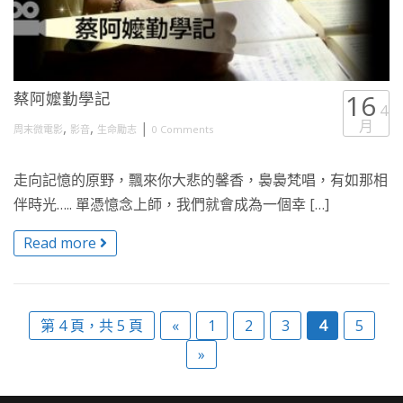
蔡阿嬤勤學記
16
4
月
,
,
|
周末微電影
影音
生命勵志
0 Comments
走向記憶的原野，飄來你大悲的馨香，裊裊梵唱，有如那相
伴時光….. 單憑憶念上師，我們就會成為一個幸 […]
Read more
第 4 頁，共 5 頁
«
1
2
3
4
5
»