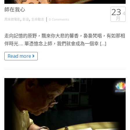
師在我心
23
4
月
,
,
|
周末微電影
影音
生命勵志
0 Comments
走向記憶的原野，飄來你大悲的馨香，裊裊梵唱，有如那相
伴時光….. 單憑憶念上師，我們就會成為一個幸 […]
Read more