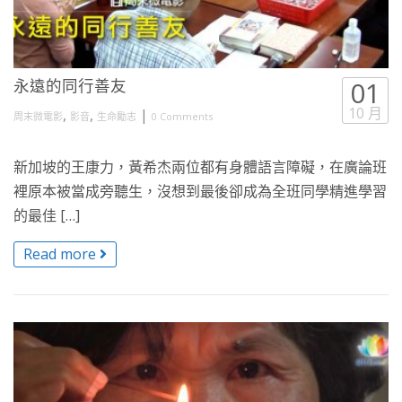
永遠的同行善友
01
10 月
,
,
|
周末微電影
影音
生命勵志
0 Comments
新加坡的王康力，黃希杰兩位都有身體語言障礙，在廣論班
裡原本被當成旁聽生，沒想到最後卻成為全班同學精進學習
的最佳 […]
Read more