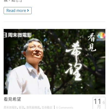
候，她 […]
Read more
看見希望
11
6
月
,
,
,
|
周末微電影
影音
澈見最精選
生命勵志
0 Comments