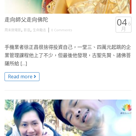
走向師父走向佛陀
04
6
月
,
,
|
周末微電影
影音
生命勵志
0 Comments
手機業者徐正昌很捨得投資自己，一堂三、四萬元起跳的企
業管理課程他上了不少，但最後他發現，古聖先賢、諸佛菩
薩所給 […]
Read more