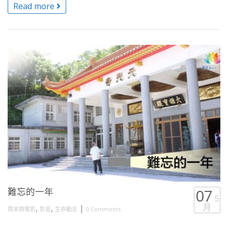
Read more
難忘的一年
07
5
月
,
,
|
周末微電影
影音
生命勵志
0 Comments