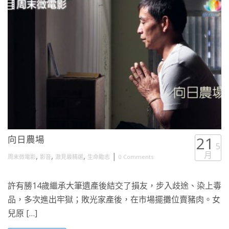
向日農場
21
5
月
,
,
,
|
周末微電影
影音
澈見最精選
生命勵志
0 Comments
許有勝14歲繼承大筆遺產後結交了損友，步入歧途、染上毒
品，多次進出牢獄；敗光家產後，在市場擺攤位賣豬肉。女
兒原 […]