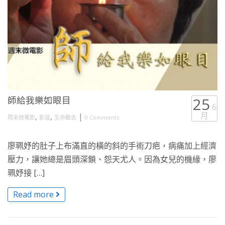
師給我樂如眼目
25
6
月
,
,
|
周末微電影
影音
生命勵志
0 Comments
廖珮妤的肚子上布滿直的橫的斜的手術刀疤，病痛加上經濟
壓力，讓她總是眉頭深鎖、怨天尤人。因為女兒的機緣，廖
珮妤接 […]
Read more