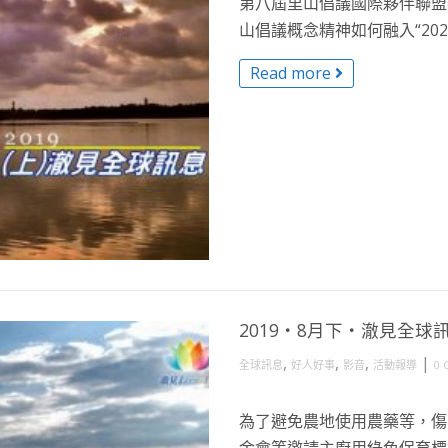
第八屆里山倡議國際夥伴聯盟
山倡議概念精神如何融入“2020
Read more
2019・8月下・澈見全球
,
,
,
|
全球訊息
好人好事
影音
活動報導
0 
為了避免農地使用農藥等，傷