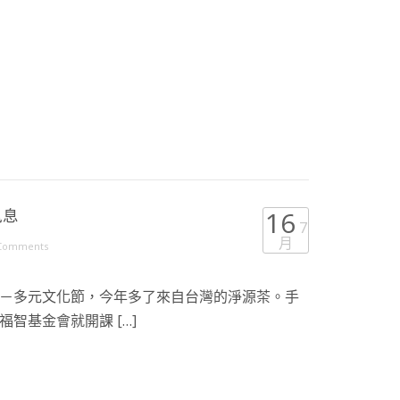
訊息
16
7
月
Comments
－多元文化節，今年多了來自台灣的淨源茶。手
智基金會就開課 […]