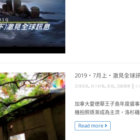
2019・7月上・澈見全球
,
,
,
|
全球訊息
好人好事
影音
活動報導
0 
加拿大愛德華王子島年度盛事
機拍照逐漸成為主流，洛杉磯福
Read more