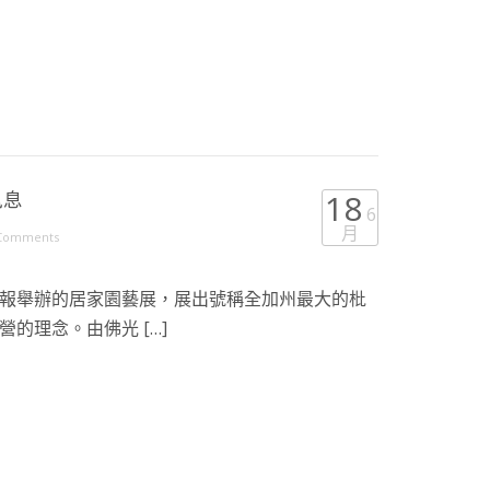
訊息
18
6
月
Comments
報舉辦的居家園藝展，展出號稱全加州最大的枇
的理念。由佛光 […]