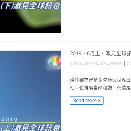
2019・6月上・澈見全球
,
,
,
|
全球訊息
好人好事
影音
活動報導
0 
洛杉磯福智基金會參與世界日
杷，也推廣自然和諧、永續經營
Read more