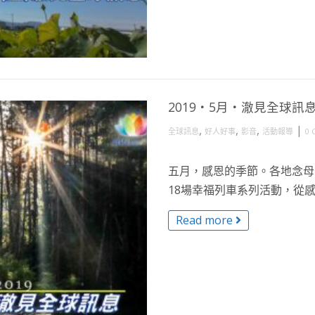
2019・5月・澈見全球訊
,
,
,
|
全球訊息
好人好事
影音
活動報導
0 
五月，感恩的季節。各地念母
18場幸福列車系列活動，從感謝
Read more