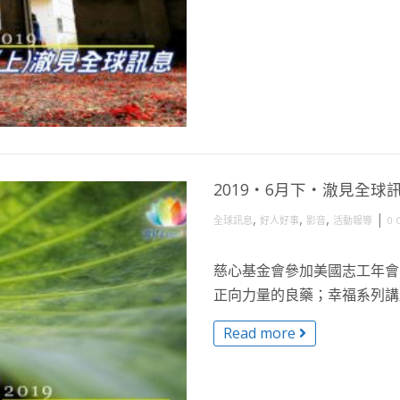
2019・6月下・澈見全球
,
,
,
|
全球訊息
好人好事
影音
活動報導
0 
慈心基金會參加美國志工年會
正向力量的良藥；幸福系列講座
Read more