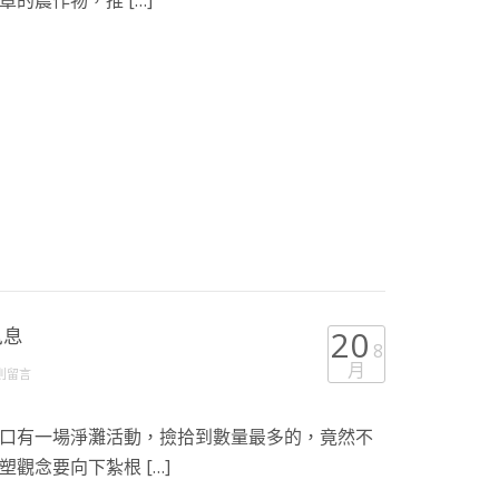
的農作物，推 […]
訊息
20
8
月
 則留言
口有一場淨灘活動，撿拾到數量最多的，竟然不
觀念要向下紮根 […]