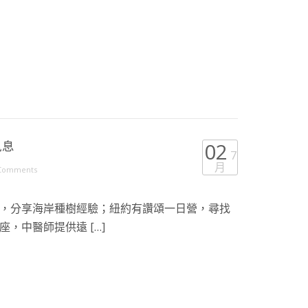
訊息
02
7
月
Comments
，分享海岸種樹經驗；紐約有讚頌一日營，尋找
，中醫師提供遠 […]