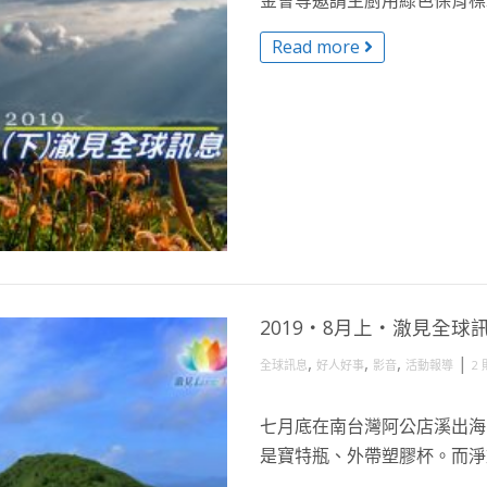
金會等邀請主廚用綠色保育標章
Read more
2019・8月上・澈見全球
,
,
,
|
全球訊息
好人好事
影音
活動報導
2
七月底在南台灣阿公店溪出海
是寶特瓶、外帶塑膠杯。而淨塑