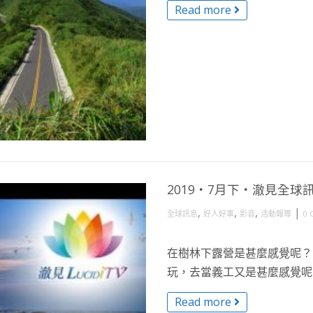
Read more
2019・7月下・澈見全球
,
,
,
|
全球訊息
好人好事
影音
活動報導
0 
在樹林下露營是甚麼感覺呢？
玩，去當義工又是甚麼感覺呢？ 
Read more