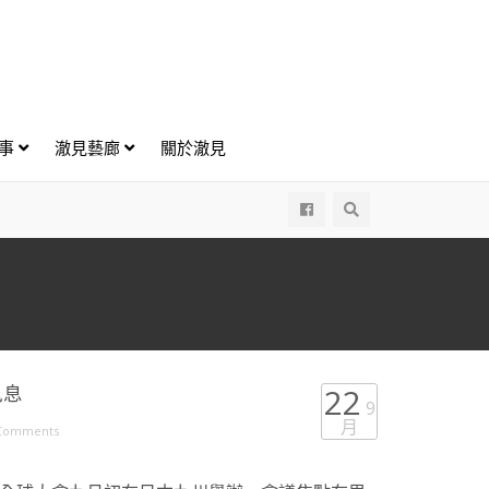
好事
澈見藝廊
關於澈見
All
訊息
22
9
月
Comments