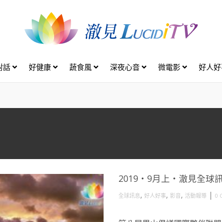
對話
好健康
蔬食風
深夜心音
微電影
好人
2019・9月上・澈見全球
,
,
,
|
全球訊息
好人好事
影音
活動報導
0 