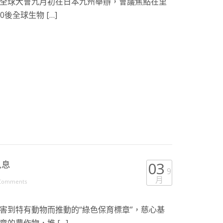
全球大會九月初在日本九州舉辦，會議焦點在里
後全球生物 […]
訊息
03
9
月
Comments
害到特有動物而推動的“綠色保育標章”，慈心基