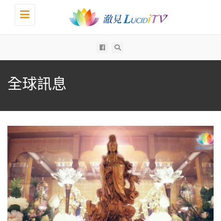
Toggle
navigation
All
全球訊息