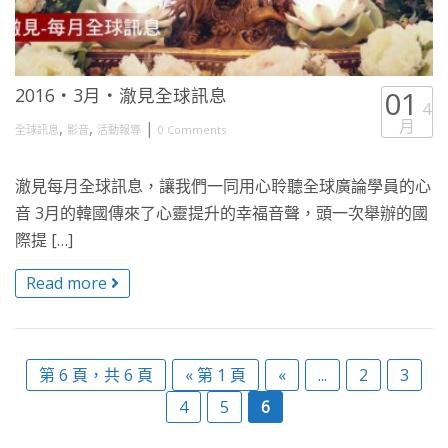
2016・3月・澈見全球訊息
01
4
月
,
,
|
全球訊息
影音
活動報導
0 Comments
澈見每月全球訊息，讓我們一同用心聆聽全球廣論學員的心
音 3月的韓國傳來了心靈提升的幸福音聲，頭一次舉辦的國
際提 […]
Read more
第 6 頁，共 6 頁
« 第 1 頁
«
...
2
3
4
5
6