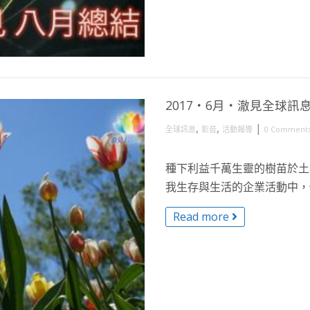
2017・6月・澈見全球訊
,
,
|
全球訊息
影音
活動報導
0 Comment
種下利益千萬生靈的樹苗於土
我生存與生活的企業活動中，傳
Read more