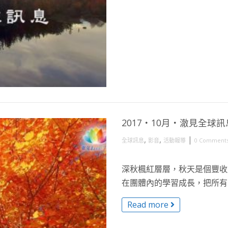
2017・10月・澈見全球訊
,
,
|
全球訊息
影音
活動報導
0 Comment
深秋楓紅層層，秋天是個豐收
在團體內的學習成長，把所有的
Read more