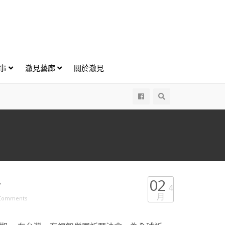
好事
澈見藝廊
關於澈見
All
息
02
4
月
Comments