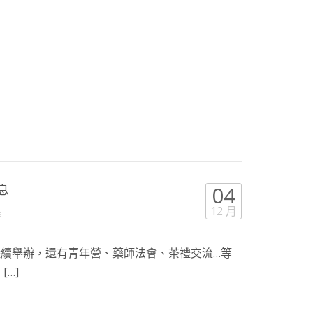
息
04
12 月
s
陸續舉辦，還有青年營、藥師法會、茶禮交流…等
[…]