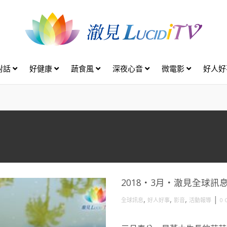
對話
好健康
蔬食風
深夜心音
微電影
好人
2018・3月・澈見全球訊
,
,
,
|
全球訊息
好人好事
影音
活動報導
0 