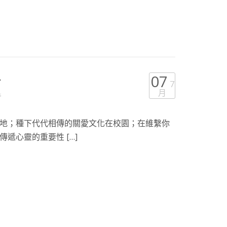
息
07
7
月
s
地；種下代代相傳的關愛文化在校園；在維繫你
遞心靈的重要性 […]