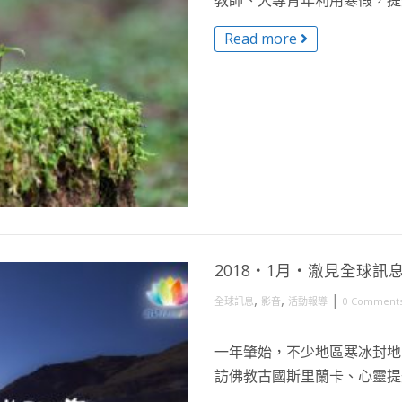
教師、大專青年利用寒假，提升
Read more
2018・1月・澈見全球訊
,
,
|
全球訊息
影音
活動報導
0 Comment
一年肇始，不少地區寒冰封地
訪佛教古國斯里蘭卡、心靈提升