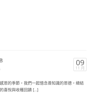
息
09
11 月
s
感恩的季節，我們一起憶念善知識的恩德，總結
喜悅與收穫回饋 […]