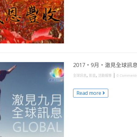
2017・9月・澈見全球訊
,
,
|
全球訊息
影音
活動報導
0 Comment
Read more