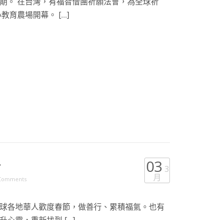
期。 在台灣，有福智僧團祈願法會，為全球祈
教育農場開幕。 […]
息
03
3
月
Comments
球各地華人歡度春節，做善行、累積福氣。也有