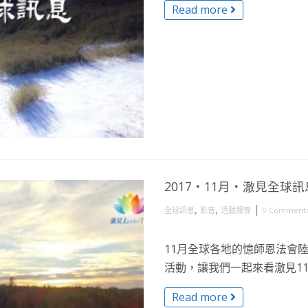
Read more
2017・11月・澈見全球訊
,
,
|
全球訊息
影音
活動報導
0 Comment
11月全球各地的憶師恩法會
活動，讓我們一起來看澈見11 
Read more