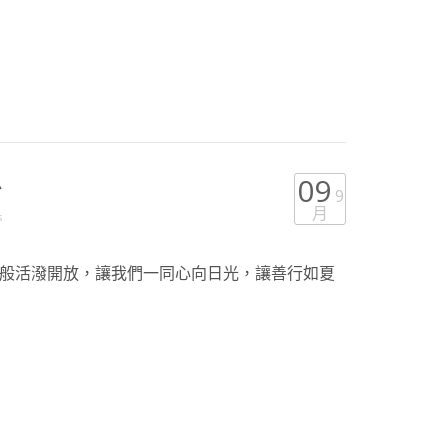
息
09
9
月
s
般活潑開放，讓我們一同心向日光，讓善行如夏