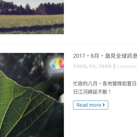
2017・8月・澈見全球訊
,
,
|
全球訊息
影音
活動報導
0 Comment
忙碌的八月，各地營隊如夏日
日江河綿延不斷！
Read more