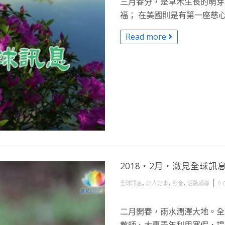
三月春分，是草木生長的萌芽
福； 在美國則是有第一座慈心
Read more
2018・2月・澈見全球訊
,
,
,
|
全球訊息
好人好事
影音
活動報導
0 
二月開春，雨水潤澤大地。全