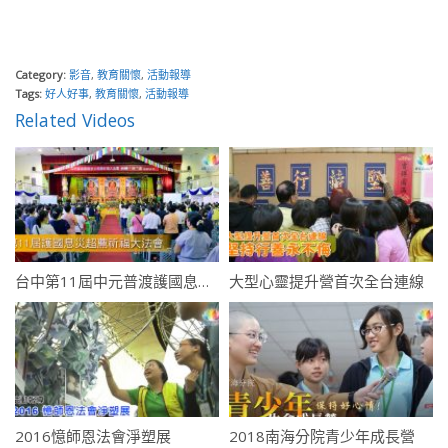
Category:
影音
,
教育關懷
,
活動報導
Tags:
好人好事
,
教育關懷
,
活動報導
Related Videos
台中第11屆中元普渡護國息災超薦祈福大法會
大型心靈提升營首次全台連線
2016憶師恩法會淨塑展
2018南海分院青少年成長營