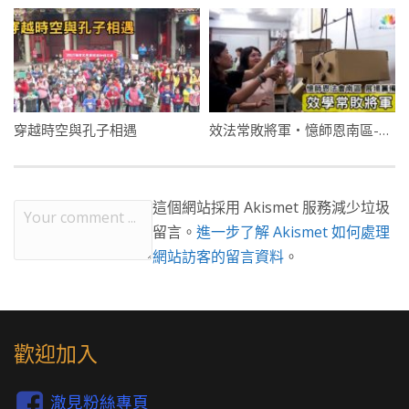
穿越時空與孔子相遇
效法常敗將軍・憶師恩南區-展場籌備報導
這個網站採用 Akismet 服務減少垃圾
留言。
進一步了解 Akismet 如何處理
網站訪客的留言資料
。
歡迎加入
澈見粉絲專頁