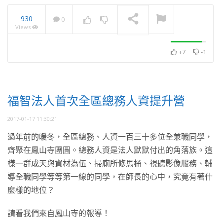
930
0
Views
2025・11月・澈見全球訊
息
NOW PLAYING
+7
-1
福智法人首次全區總務人資提升營
2017-01-17 11:30:21
過年前的暖冬，全區總務、人資一百三十多位全兼職同學，
齊聚在鳳山寺團圓。總務人資是法人默默付出的角落族。這
樣一群成天與資材為伍、掃廁所修馬桶、視聽影像服務、輔
導全職同學等等第一線的同學，在師長的心中，究竟有著什
麼樣的地位？
請看我們來自鳳山寺的報導！