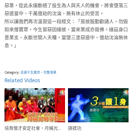
惡業，從此永遠斷絕了投生為人與天人的機會，將會墮落三
惡道當中，千萬億劫的沈淪，無有休止的受苦。
所以讓我們再次溫習這一段經文：「是故殷勤勸諸人，勿毀
如來僧寶眾，今生習惡因緣故，當來業成亦毀佛。緣茲身口
意業支，永斷世間人天種，當墮三塗惡道中，億劫沈淪無休
息。」
Category:
走過千生萬世・完整清單
Related Videos
培育僧才安定社會・月稱光明寺動土
搓揉功