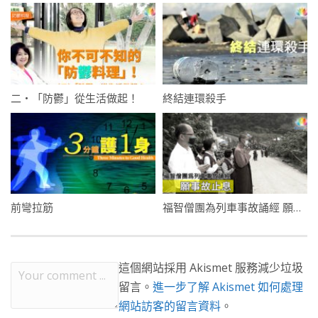
二・「防鬱」從生活做起！
終結連環殺手
前彎拉筋
福智僧團為列車事故誦經 願事故平息
這個網站採用 Akismet 服務減少垃圾
留言。
進一步了解 Akismet 如何處理
網站訪客的留言資料
。