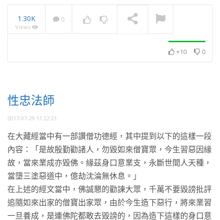
1.30K
0
Views
以《釋量論》破流言
NOW PLAYING
+10
0
性忠法師
2017-07-29 11:22:21
在大藏經當中有一部讚僧功德經，其中提到以下的這樣一段
內容：「是故殷勤勸諸人，勿毀如來僧寶眾，今生習惡因緣
故，當來業成亦毀佛。緣茲身口意業支，永斷世間人天種，
當墮三塗惡道中，億劫沈淪無休息。」
在上述的經文當中，佛誠懇的勸諫大眾，千萬不要毀謗批評
追隨如來出家的僧寶出家眾，由於今生造下惡行，將來業習
一旦養成，是連佛陀都敢去毀謗的，因為造下這樣的身口意