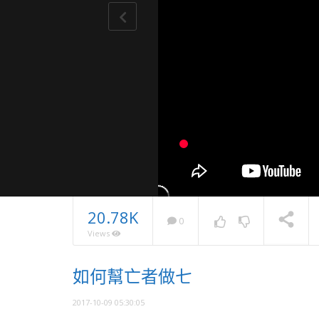
20.78K
0
Views
2025・
如何幫亡者做七
息
NOW PLAYING
2017-10-09 05:30:05