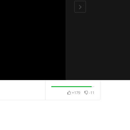
+179
-11
感 相互感恩
2025・12月・澈見全球訊
2026・1月・澈
息
息