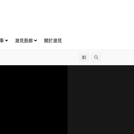
好事
澈見藝廊
關於澈見
All