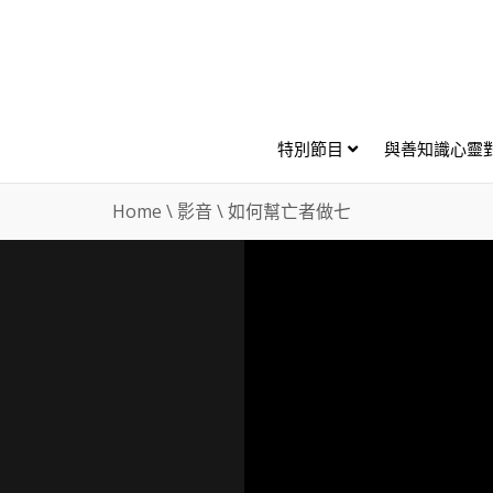
特別節目
與善知識心靈
Home
\
影音
\
如何幫亡者做七