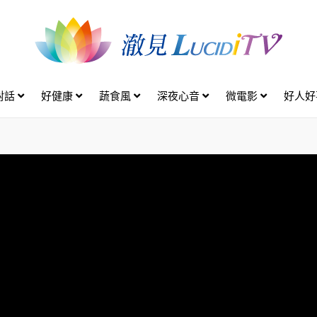
對話
好健康
蔬食風
深夜心音
微電影
好人