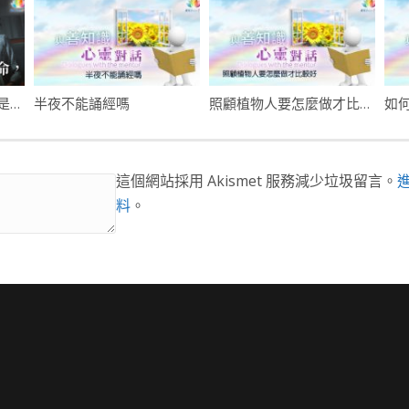
用維生器具維持生命，是否浪費資源？
半夜不能誦經嗎
照顧植物人要怎麼做才比較好
如
這個網站採用 Akismet 服務減少垃圾留言。
料
。