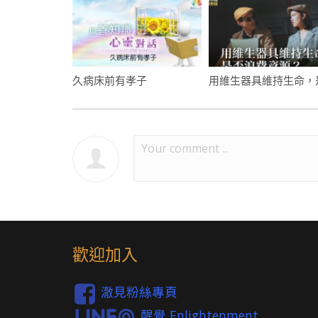
久病床前有孝子
歡迎加入
澈見粉絲專頁
醒覺 Enlightenment