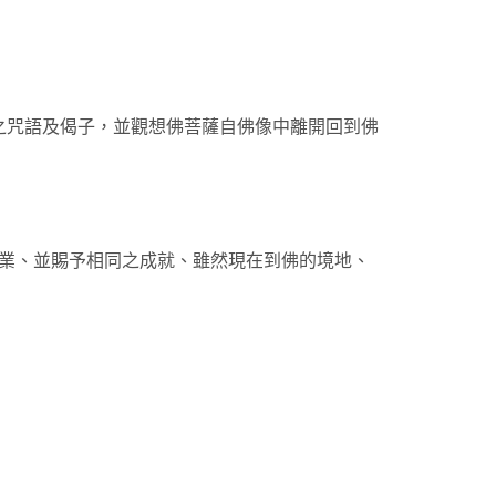
！
之咒語及偈子，並觀想佛菩薩自佛像中離開回到佛
事業、並賜予相同之成就、雖然現在到佛的境地、