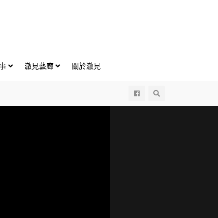
好事
澈見藝廊
關於澈見
All