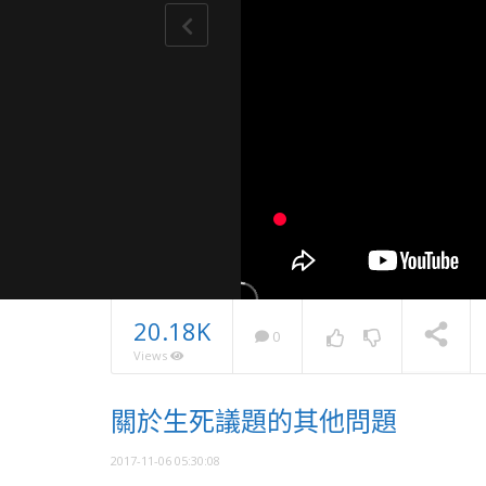
20.18K
0
Views
2025・
關於生死議題的其他問題
息
NOW PLAYING
2017-11-06 05:30:08