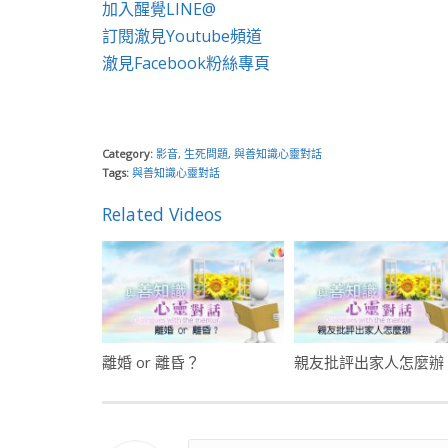
加入醒覺LINE@
訂閱澈見Youtube頻道
澈見Facebook粉絲專頁
Category:
影音
,
生死問題
,
與善知識心靈對話
Tags:
與善知識心靈對話
Related Videos
離婚 or 離昏？
親友批評出家人怎麼辦