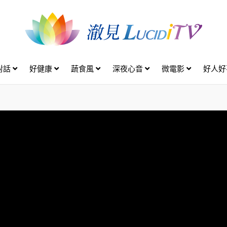
對話
好健康
蔬食風
深夜心音
微電影
好人