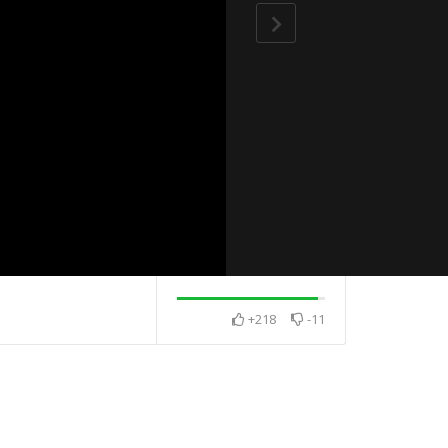
+218
-11
感 相互感恩
2025・12月・澈見全球訊
2026・1月・澈
息
息