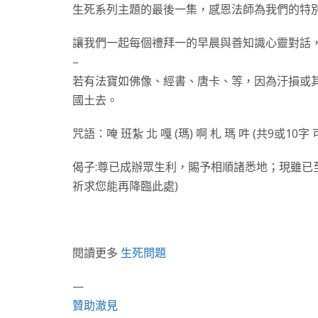
生死系列主題的最後一集，感恩法師為我們的特
讓我們一起每個禮拜一的早晨與善知識心靈對話
–
若有法寶如佛像、經書、唐卡、等，因為汙損或
國土去。
咒語：唵 班紮 北 嘎 (瑪) 啊 札 瑪 吽 (共9或10字
偈子:尊已成辦眾生利，賜予相順諸悉地；現雖已
祈求您能再降臨此處)
閱讀更多
生死問題
—
贊助澈見