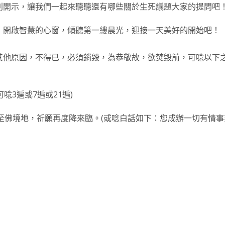
別開示，讓我們一起來聽聽還有哪些關於生死議題大家的提問吧
，開啟智慧的心窗，傾聽第一縷晨光，迎接一天美好的開始吧！
其他原因，不得已，必須銷毀，為恭敬故，欲焚毀前，可唸以下
 可唸3遍或7遍或21遍)
至佛境地，祈願再度降來臨。(或唸白話如下：您成辦一切有情