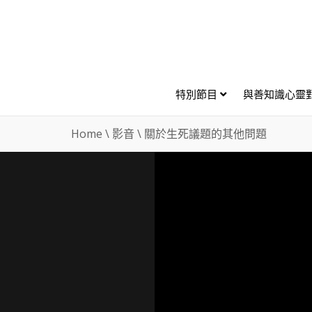
特別節目
與善知識心靈
Home
\
影音
\
關於生死議題的其他問題