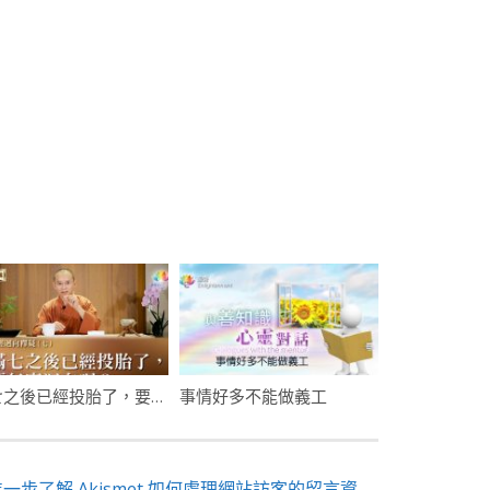
滿七之後已經投胎了，要怎麼迴向呢？- 誦經迴向釋疑 (七)
事情好多不能做義工
進一步了解 Akismet 如何處理網站訪客的留言資