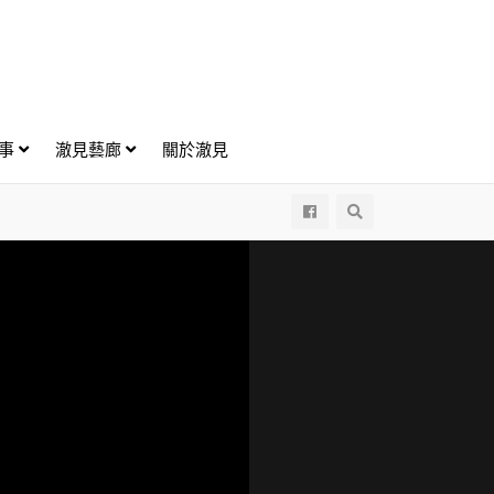
好事
澈見藝廊
關於澈見
All