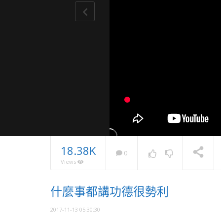
18.38K
0
Views
學佛多年
什麼事都講功德很勢利
麼越沒有
NOW PLAYING
2017-11-13 05:30:30