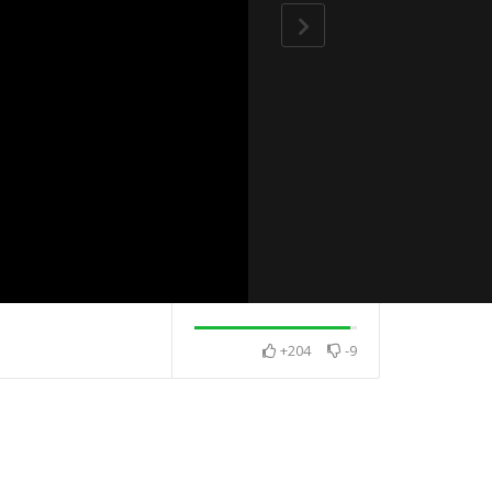
+204
-9
做比較吉
有孤魂野鬼或邪靈嗎？挖
往生超過49天，
錯墳會重病致死嗎？
幫助嗎？