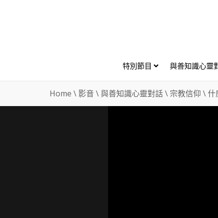
特別節目
與善知識心靈
Home
\
影音
\
與善知識心靈對話
\
宗教信仰
\
什