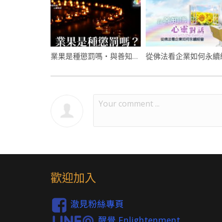
業果是種懲罰嗎・與善知識心靈對話・福智僧團如得法師
從佛法看企業如何永續
歡迎加入
澈見粉絲專頁
醒覺 Enlightenment