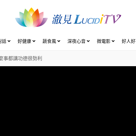
對話
好健康
蔬食風
深夜心音
微電影
好人
麼事都講功德很勢利