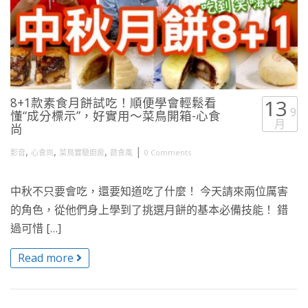
8+1款素食月餅試吃！順便學會輕鬆看
13
9
懂“成分標示”，好實用～菜鳥開箱-心食
月
尚
,
,
,
|
影音
心食尚
菜鳥實驗廚房
蔬食風
0 Comments
中秋不只要會吃，還要知道吃了什麼！ 今天請來兩位厲害
的角色，從他們身上學到了挑選月餅的基本必備技能！ 錯
過可惜 […]
Read more