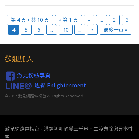
第 4 頁，共 10 頁
« 第 1 頁
«
...
2
3
4
5
6
...
10
...
»
最後一頁 »
歡迎加入
澈見粉絲專頁
醒覺 Enlightenment
©2017 澈見網路電視台 All Rights Reserved.
澈見網路電視台 - 洪鐘初叩醒覺三千界．二障盡除澈見本性
空