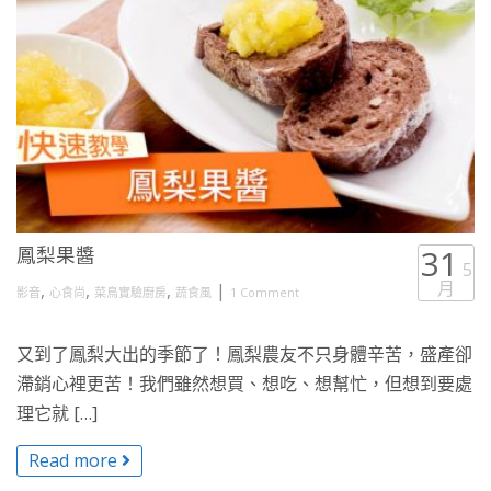
鳳梨果醬
31
5
月
,
,
,
|
影音
心食尚
菜鳥實驗廚房
蔬食風
1 Comment
又到了鳳梨大出的季節了！鳳梨農友不只身體辛苦，盛產卻
滯銷心裡更苦！我們雖然想買、想吃、想幫忙，但想到要處
理它就 […]
Read more