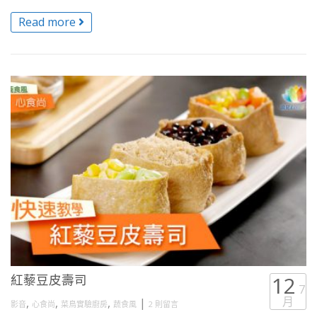
Read more
紅藜豆皮壽司
12
7
月
,
,
,
|
影音
心食尚
菜鳥實驗廚房
蔬食風
2 則留言