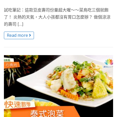
試吃筆記：這款豆皮壽司份量超大喔～～菜鳥吃三個就飽
了！ 炎熱的天氣，大人小孩都沒有胃口怎麼辦？ 做個涼涼
的壽司 […]
Read more