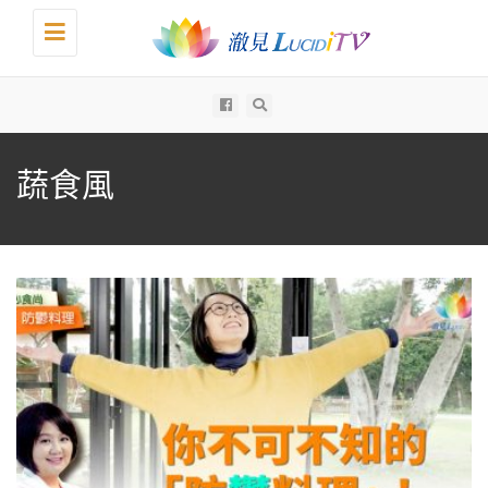
Toggle
navigation
All
蔬食風