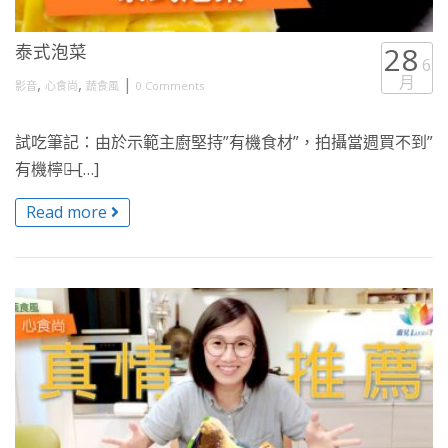
泰式泡菜
28
6
月
,
,
|
影音
心食尚
蔬食風
0 Comments
試吃筆記：由於示範主廚堅持”有機食材”，拍攝當週買不到”
有機檸檬̶ […]
Read more