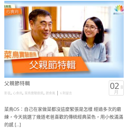
父親節特輯
02
8
月
,
,
,
|
影音
心食尚
菜鳥實驗廚房
蔬食風
6 則留言
菜鳥OS：自己在家做菜都沒這麼緊張是怎樣 經過多次的磨
練，今天挑選了幾道老爸喜歡的傳統經典菜色，用小攸滿滿
的感 […]