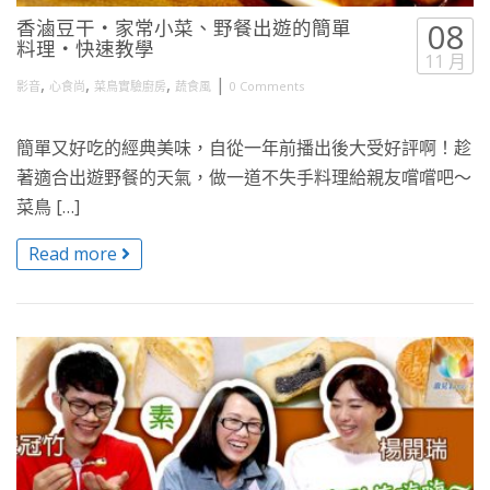
香滷豆干・家常小菜、野餐出遊的簡單
08
料理・快速教學
11 月
,
,
,
|
影音
心食尚
菜鳥實驗廚房
蔬食風
0 Comments
簡單又好吃的經典美味，自從一年前播出後大受好評啊！趁
著適合出遊野餐的天氣，做一道不失手料理給親友嚐嚐吧～
菜鳥 […]
Read more