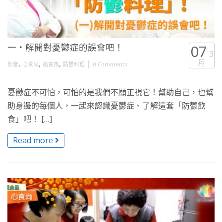
一・解開對憂鬱症的誤會吧！
07
3
月
,
,
,
|
影音
心食尚
蔬食風
防鬱料理
0 Comments
憂鬱症不可怕，可怕的是我們不願正視它！幫助自己，也幫
助身邊的每個人，一起來認識憂鬱症、了解這套「防鬱飲
食」吧！ […]
Read more