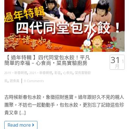
【 過年特輯 】四代同堂包水餃！平凡
31
1
簡單的幸福 – 心食尚・菜鳥實驗廚房
月
,
,
,
,
2019・新春朝禮
2021・新春朝禮
影音
心食尚
菜鳥實驗廚
,
|
房
蔬食風
0 Comments
古時候新春包水餃，象徵招財進寶。過年跟好久不見的親人
團聚，不妨也一起動動手，包包水餃，更別忘了記錄這些珍
貴又幸 […]
Read more