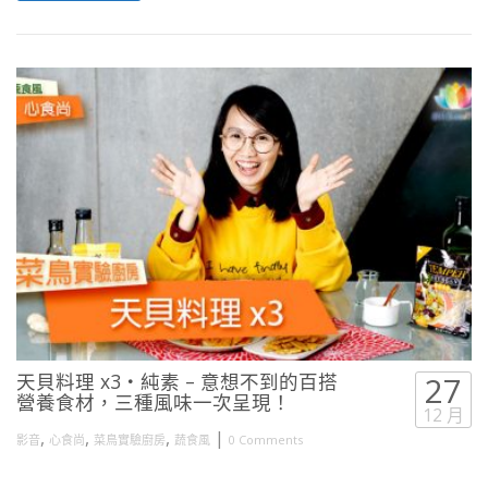
天貝料理 x3・純素 – 意想不到的百搭
27
營養食材，三種風味一次呈現！
12 月
,
,
,
|
影音
心食尚
菜鳥實驗廚房
蔬食風
0 Comments