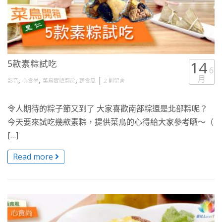
5款素粽試吃
14
6
月
,
,
,
|
影音
心食尚
菜鳥實驗廚房
蔬食風
2 則留言
令人期待的粽子節又到了 大家喜歡南部粽還是北部粽呢？
今天要來試吃幾款素粽，提供菜鳥的心得給大家參考囉～（
[…]
Read more