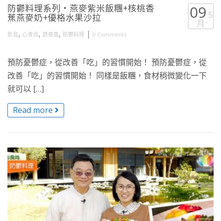
防鬱料理系列・燕麥紫米飯糰+核桃香
09
5
蕉燕麥奶+優格水果沙拉
月
,
,
,
|
影音
心食尚
蔬食風
防鬱料理
0 Comments
預防憂鬱症，從改善「吃」的習慣開始！ 預防憂鬱症，從
改善「吃」的習慣開始！ 同樣是飯糰，食材稍微變化一下
就可以 […]
Read more