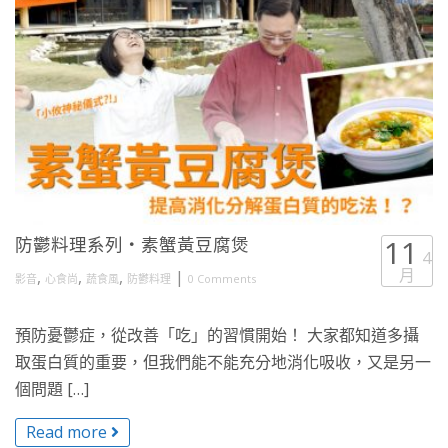
防鬱料理系列・素蟹黃豆腐煲
11
4
月
,
,
,
|
影音
心食尚
蔬食風
防鬱料理
0 Comments
預防憂鬱症，從改善「吃」的習慣開始！ 大家都知道多攝
取蛋白質的重要，但我們能不能充分地消化吸收，又是另一
個問題 […]
Read more