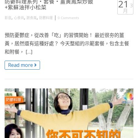
防鬱料理系列・套餐・薑黃鳳梨炒飯
21
3
+紫蘇油拌小松菜
月
,
,
,
|
影音
心食尚
蔬食風
防鬱料理
0 Comments
預防憂鬱症，從改善「吃」的習慣開始！ 最近很夯的薑
黃，居然還有這種好處？ 今天整組的示範套餐，包含主餐
和附餐， […]
Read more