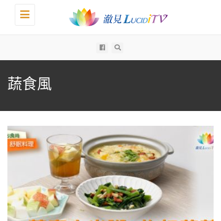
Toggle
navigation
All
蔬食風