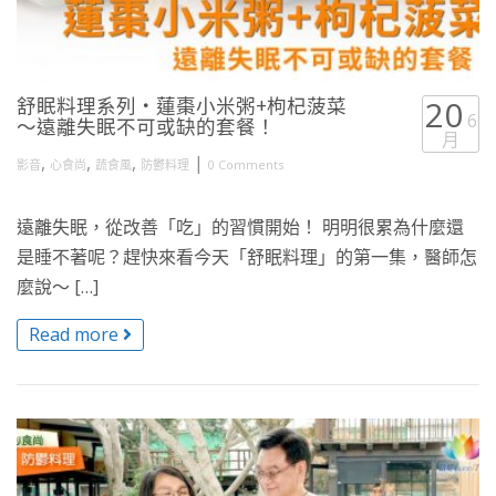
舒眠料理系列・蓮棗小米粥+枸杞菠菜
20
6
～遠離失眠不可或缺的套餐！
月
,
,
,
|
影音
心食尚
蔬食風
防鬱料理
0 Comments
遠離失眠，從改善「吃」的習慣開始！ 明明很累為什麼還
是睡不著呢？趕快來看今天「舒眠料理」的第一集，醫師怎
麼說～ […]
Read more