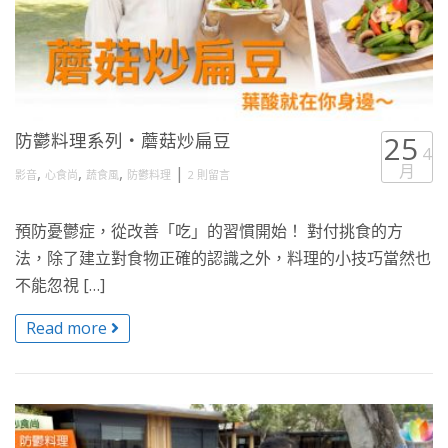
防鬱料理系列・蘑菇炒扁豆
25
4
月
,
,
,
|
影音
心食尚
蔬食風
防鬱料理
2 則留言
預防憂鬱症，從改善「吃」的習慣開始！ 對付挑食的方
法，除了建立對食物正確的認識之外，料理的小技巧當然也
不能忽視 […]
Read more