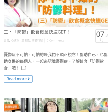
三・「防鬱」飲食概念快速GET！
07
3
月
,
,
,
|
影音
心食尚
蔬食風
防鬱料理
0 Comments
憂鬱症不可怕，可怕的是我們不願正視它！幫助自己，也幫
助身邊的每個人，一起來認識憂鬱症、了解這套「防鬱飲
食」吧！ […]
Read more