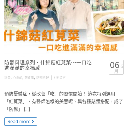
防鬱料理系列・什錦菇紅莧菜～一口吃
06
6
進滿滿的幸福感
月
,
,
,
|
影音
心食尚
蔬食風
防鬱料理
3 則留言
預防憂鬱症，從改善「吃」的習慣開始！ 這次特別選用
「紅莧菜」，有醫師怎樣的美意呢？與各種菇類搭配，成了
「防鬱」 […]
Read more