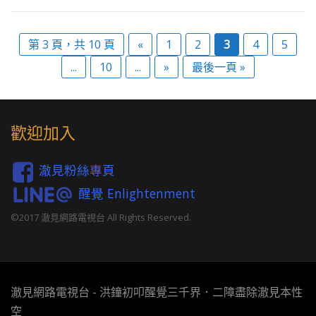
第 3 頁，共 10 頁
«
1
2
3
4
5
...
10
...
»
最後一頁 »
歡迎加入
澈見粉絲專頁
醒覺 Enlightenment
©2017 澈見網路電視台 All Rights Reserved.
澈見網路電視台 - 洪鐘初叩醒覺三千界．二障盡除澈見本性
空