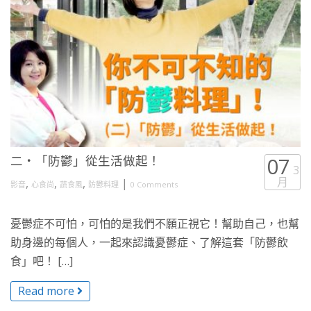
二・「防鬱」從生活做起！
07
3
月
,
,
,
|
影音
心食尚
蔬食風
防鬱料理
0 Comments
憂鬱症不可怕，可怕的是我們不願正視它！幫助自己，也幫
助身邊的每個人，一起來認識憂鬱症、了解這套「防鬱飲
食」吧！ […]
Read more