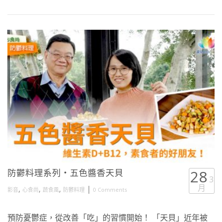
防鬱料理系列・五色醬香天貝
28
3
月
,
,
,
|
影音
心食尚
蔬食風
防鬱料理
0 Comments
預防憂鬱症，從改善「吃」的習慣開始！ 「天貝」近年被