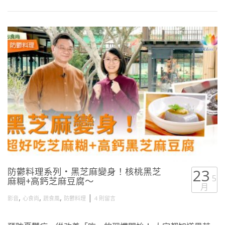
防鬱料理系列・黑芝麻變身！核桃黑芝
23
5
麻糊+高鈣芝麻豆腐～
月
,
,
,
|
影音
心食尚
蔬食風
防鬱料理
4 則留言