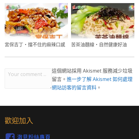
宮保吉丁・擋不住的麻辣口感
苦茶油麵線・自然健康好油
這個網站採用 Akismet 服務減少垃圾
留言。
進一步了解 Akismet 如何處理
網站訪客的留言資料
。
歡迎加入
澈見粉絲專頁