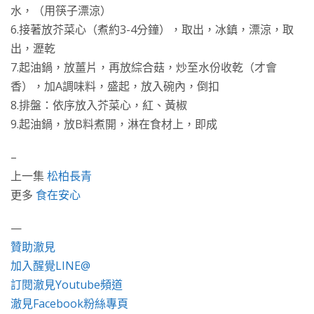
水，（用筷子漂涼）
6.接著放芥菜心（煮約3-4分鐘），取出，冰鎮，漂涼，取
出，瀝乾
7.起油鍋，放薑片，再放綜合菇，炒至水份收乾（才會
香），加A調味料，盛起，放入碗內，倒扣
8.排盤：依序放入芥菜心，紅、黃椒
9.起油鍋，放B料煮開，淋在食材上，即成
–
上一集
松柏長青
更多
食在安心
—
贊助澈見
加入醒覺LINE@
訂閱澈見Youtube頻道
澈見Facebook粉絲專頁