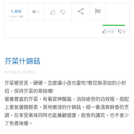
1.49K
0
Views
牛蒡養生湯
NOW PLAYING
+13
0
芥菜什錦菇
2017-02-16 21:00:01
芥菜梗苦苦、硬硬，怎麼讓小孩也愛吃?教您無添加的小妙
招，保持芥菜的翠綠喔!
營養豐富的芥菜，有著提神醒腦，消除疲勞的功效哦，搭配
上香氣優雅輕柔，質地嫩滑的什錦菇，經一番清爽鮮香的烹
調，在享受美味同時也能兼顧健康，飲食的講究，也不會少
了色香味喔。