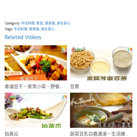
Category:
中式料理
,
影音
,
蔬食風
,
食在安心
Tags:
中式料理
,
蔬食風
,
食在安心
Related Videos
香滷豆干・家常小菜、野餐出遊的簡單料理・快速教學
豆漿
拍黃瓜
蔬菜豆乳白醬濃湯・生活練習曲