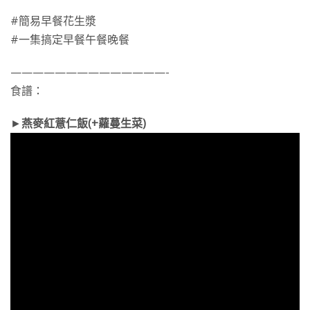
#簡易早餐花生漿
#一集搞定早餐午餐晚餐
——————————————-
食譜：
►
燕麥紅薏仁飯(+蘿蔓生菜)