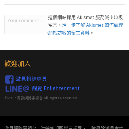
這個網站採用 Akismet 服務減少垃圾
留言。
進一步了解 Akismet 如何處理
網站訪客的留言資料
。
歡迎加入
澈見粉絲專頁
醒覺 Enlightenment
©2017 澈見網路電視台 All Rights Reserved.
澈見網路電視台 - 洪鐘初叩醒覺三千界．二障盡除澈見本性