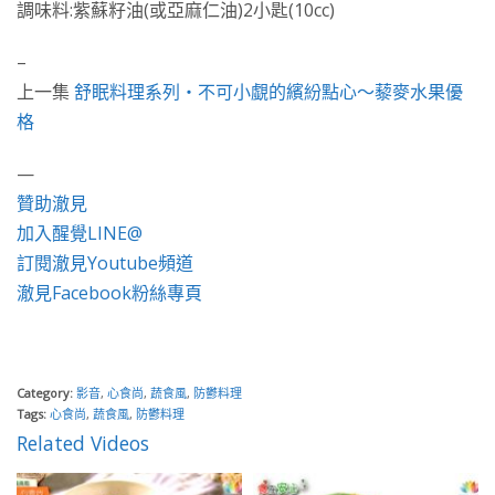
調味料:紫蘇籽油(或亞麻仁油)2小匙(10cc)
–
上一集
舒眠料理系列・不可小覷的繽紛點心～藜麥水果優
格
—
贊助澈見
加入醒覺LINE@
訂閱澈見Youtube頻道
澈見Facebook粉絲專頁
Category:
影音
,
心食尚
,
蔬食風
,
防鬱料理
Tags:
心食尚
,
蔬食風
,
防鬱料理
Related Videos