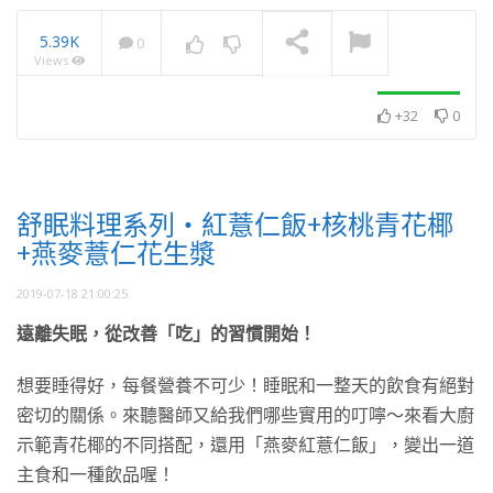
5.39K
0
Views
2025・11月・澈見全球訊
息
NOW PLAYING
+32
0
舒眠料理系列・紅薏仁飯+核桃青花椰
+燕麥薏仁花生漿
2019-07-18 21:00:25
遠離失眠，從改善「吃」的習慣開始！
想要睡得好，每餐營養不可少！睡眠和一整天的飲食有絕對
密切的關係。來聽醫師又給我們哪些實用的叮嚀～來看大廚
示範青花椰的不同搭配，還用「燕麥紅薏仁飯」，變出一道
主食和一種飲品喔！