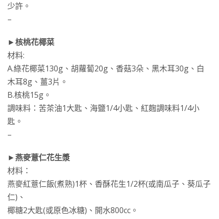
少許。
–
►
核桃花椰菜
材料:
A.綠花椰菜130g、胡蘿蔔20g、香菇3朵、黑木耳30g、白
木耳8g、薑3片。
B.核桃15g。
調味料：苦茶油1大匙、海鹽1/4小匙、紅麴調味料1/4小
匙。
–
►
燕麥薏仁花生漿
材料：
燕麥紅薏仁飯(煮熟)1杯、香酥花生1/2杯(或南瓜子、葵瓜子
仁)、
椰糖2大匙(或原色冰糖)、開水800cc。