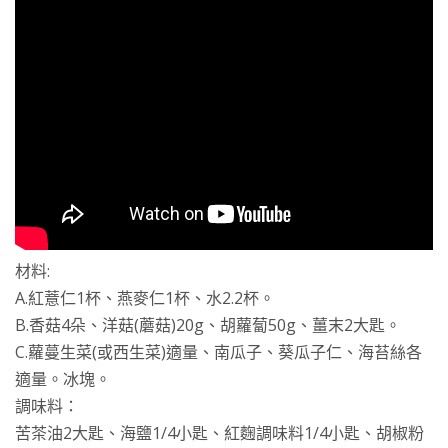
材料:
A.紅薏仁1杯、燕麥仁1杯、水2.2杯。
B.香菇4朵、洋菇(蘑菇)20g、胡蘿蔔50g、薑末2大匙。
C.蘿蔓生菜(或西生菜)適量、南瓜子、葵瓜子仁、海苔絲各
適量。冰塊。
調味料：
苦茶油2大匙、海鹽1/4小匙、紅麴調味料1/4小匙、胡椒粉