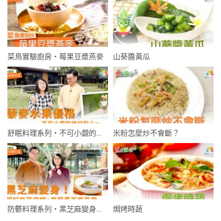
菜鳥實驗廚房・莓果豆漿燕麥
山葵醬黃瓜
舒眠料理系列・不可小覷的繽紛點心～藜麥水果優格
米粉怎麼炒不會斷？
防鬱料理系列・黑芝麻變身！核桃黑芝麻糊+高鈣芝麻豆腐～
焗烤時蔬