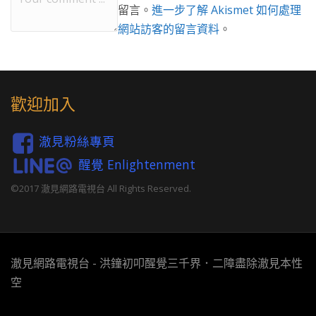
留言。
進一步了解 Akismet 如何處理
網站訪客的留言資料
。
歡迎加入
澈見粉絲專頁
醒覺 Enlightenment
©2017 澈見網路電視台 All Rights Reserved.
澈見網路電視台 - 洪鐘初叩醒覺三千界．二障盡除澈見本性
空