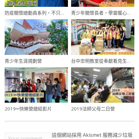
防疫關懷總動員系列・不只送信・郵差偏遠地區善舉・給長者送關懷
青少年關懷長者・學當暖心的人
青少年生涯規劃營
台中忠明教室從奉獻看見生命光亮
2019∞快樂營總結影片
2019法師父母二日營
這個網站採用 Akismet 服務減少垃圾