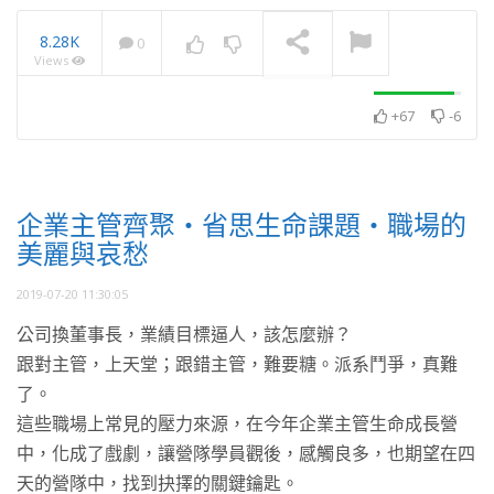
8.28K
0
Views
2025・11月・澈見全球訊
息
NOW PLAYING
+67
-6
企業主管齊聚・省思生命課題・職場的
美麗與哀愁
2019-07-20 11:30:05
公司換董事長，業績目標逼人，該怎麼辦？
跟對主管，上天堂；跟錯主管，難要糖。派系鬥爭，真難
了。
這些職場上常見的壓力來源，在今年企業主管生命成長營
中，化成了戲劇，讓營隊學員觀後，感觸良多，也期望在四
天的營隊中，找到抉擇的關鍵鑰匙。